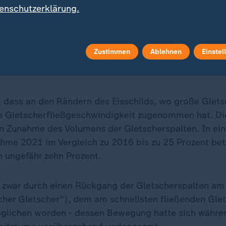
enschutzerklärung.
anisation hat das internationale Jahr der Gletscher ausgeru
nswert, speichern zwei Drittel des Süßwassers der Erde.
Zustimmen
Ablehnen
Einstel
t, dass an den Rändern des Eisschilds, wo große Glets
ie Gletscherfließgeschwindigkeit zugenommen hat. Die
en Zunahme des Volumens der Gletscherspalten. In ei
hme 2021 im Vergleich zu 2016 bis zu 25 Prozent bet
 ungefähr zehn Prozent.
 zwar durch einen Rückgang der Gletscherspalten a
icher Gletscher"), dem am schnellsten fließenden Glet
eglichen worden - dessen Bewegung hatte sich währe