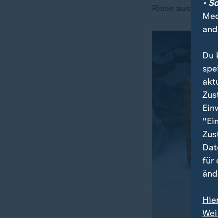
• S
Risse ausweitete
Med
and
Du 
spe
akt
Zus
Ein
"Ei
Zus
Dat
für
änd
Hie
Wei