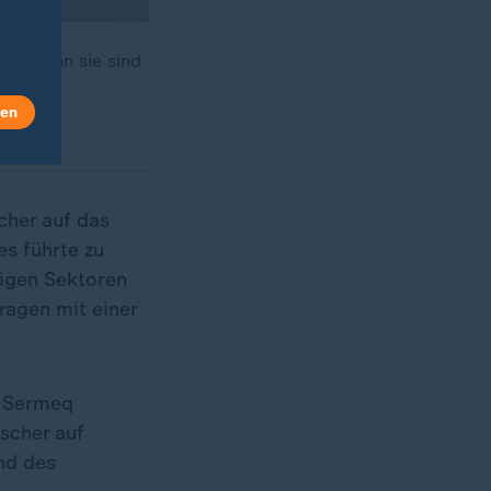
fen. Denn sie sind
len
cher auf das
s führte zu
nigen Sektoren
ragen mit einer
m Sermeq
scher auf
nd des