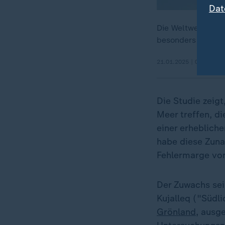
Dat
Die Weltwetterorg
besonders schütze
21.01.2025 | 0:33 min
Die Studie zeig
Meer treffen, d
einer erheblich
habe diese Zuna
Fehlermarge von
Der Zuwachs sei
Kujalleq ("Südl
Grönland
, ausg