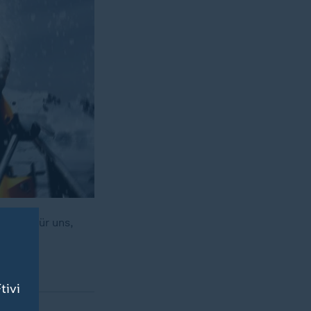
t das für uns,
tivi