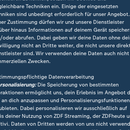
 Chudley von der britischen Universität Durham ana
gleichbare Techniken ein. Einige der eingesetzten
erflächenkarten des Eisschilds, die aus hochauflöse
hniken sind unbedingt erforderlich für unser Angebot.
n erstellt wurden. Die Daten zeigen, dass die Gletsch
ner Zustimmung dürfen wir und unsere Dienstleister
nd 2021 an den schnell fließenden Rändern des Eissc
über hinaus Informationen auf deinem Gerät speicher
rden sind. Diese Entwicklung geschehe schneller als b
/oder abrufen. Dabei geben wir deine Daten ohne de
die Studie.
willigung nicht an Dritte weiter, die nicht unsere direk
nstleister sind. Wir verwenden deine Daten auch nicht
merziellen Zwecken.
n im Eis verursachen Gletscherspa
timmungspflichtige Datenverarbeitung
 sind keilförmige Risse, die entstehen, wenn sich ei
ersonalisierung:
Die Speicherung von bestimmten
ewegt. Das Eis fließt mit unterschiedlicher Geschwind
eraktionen ermöglicht uns, dein Erlebnis im Angebot 
n der Mitte oft schneller als an den Rändern oder in t
 an dich anzupassen und Personalisierungsfunktionen
rch entstehen Spannungen, die das Eis aufbrechen la
ubieten. Dabei personalisieren wir ausschließlich auf
is deiner Nutzung von ZDF Streaming, der ZDFheute 
ngsgruppe schreibt, verschieben sich diese Dynamik
tivi. Daten von Dritten werden von uns nicht verwend
öhere Temperaturen ließen das Eis schneller fließen, 