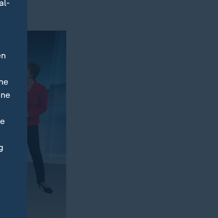
al-
en
ne
ine
ne
g