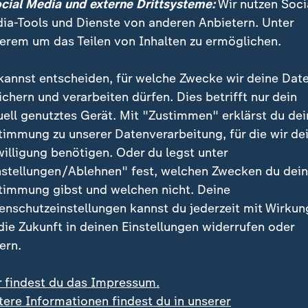
ocial Media und externe Drittsysteme:
Wir nutzen Soci
n und tiefer in das Eis vordrängen.
ia-Tools und Dienste von anderen Anbietern. Unter
erem um das Teilen von Inhalten zu ermöglichen.
kannst entscheiden, für welche Zwecke wir deine Dat
ichern und verarbeiten dürfen. Dies betrifft nur dein
uell genutztes Gerät. Mit "Zustimmen" erklärst du dei
timmung zu unserer Datenverarbeitung, für die wir de
willigung benötigen. Oder du legst unter
nstellungen/Ablehnen" fest, welchen Zwecken du dei
timmung gibst und welchen nicht. Deine
enschutzeinstellungen kannst du jederzeit mit Wirkun
 die Zukunft in deinen Einstellungen widerrufen oder
ern.
r findest du das Impressum.
tere Informationen findest du in unserer