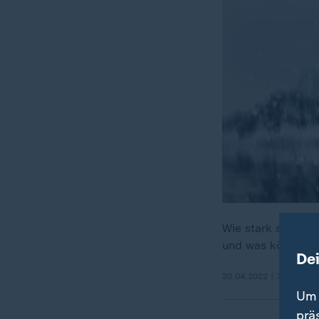
Wie stark sind di
und was können w
De
20.04.2022 | 7:49 min
Um 
prä