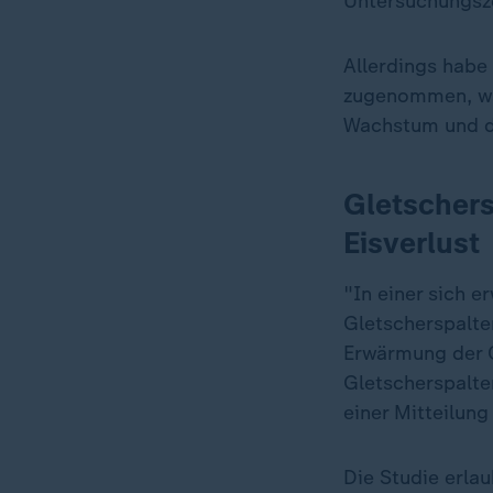
Untersuchungsz
Allerdings habe
zugenommen, was
Wachstum und de
Gletschers
Eisverlust
"In einer sich 
Gletscherspalten
Erwärmung der O
Gletscherspalten
einer Mitteilung 
Die Studie erla