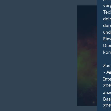
ver
Tec
dei
dar
und
Ein
Die
kom
Zus
• P
Int
ZDF
anz
Bas
ZDF