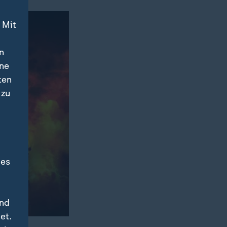
 Mit
n
ine
ten
 zu
des
und
et.