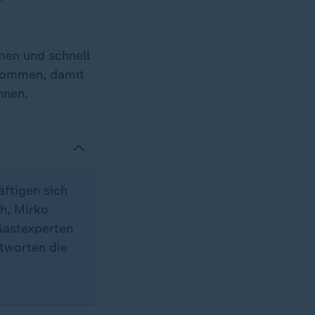
en und schnell
 kommen, damit
nnen.
ftigen sich
ch, Mirko
Gastexperten
tworten die