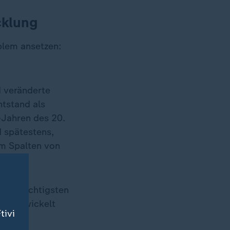
cklung
blem ansetzen:
d veränderte
ntstand als
-Jahren des 20.
d spätestens,
im Spalten von
n.
 und wichtigsten
n: Entwickelt
tivi
.