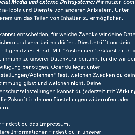
ocial Media und externe Drittsysteme:
Wir nutzen Soci
s Film "Oppenheimer" bringt die größten Physiker des 20. 
ia-Tools und Dienste von anderen Anbietern. Unter
Heisenberg, Bohr, Einstein oder Oppenheimer selbst, aber e
erem um das Teilen von Inhalten zu ermöglichen.
kannst entscheiden, für welche Zwecke wir deine Dat
ichern und verarbeiten dürfen. Dies betrifft nur dein
en Konsequenzen darf man nicht außen vor lassen, aber
uell genutztes Gerät. Mit "Zustimmen" erklärst du dei
lich, mit welcher Schnelligkeit aus reiner Grundlage
timmung zu unserer Datenverarbeitung, für die wir de
ßerst Reales entstehen konnte?
willigung benötigen. Oder du legst unter
nstellungen/Ablehnen" fest, welchen Zwecken du dei
timmung gibst und welchen nicht. Deine
andel ist die große Bedrohung
enschutzeinstellungen kannst du jederzeit mit Wirkun
 die Zukunft in deinen Einstellungen widerrufen oder
uns mit einer Bedrohung konfrontiert, die längst Gewi
ern.
ibt die globale Erwärmung zu Wasser, zu Lande und in 
leunigt voran, dass
Extremwetterereignisse
sich imm
r findest du das Impressum.
tere Informationen findest du in unserer