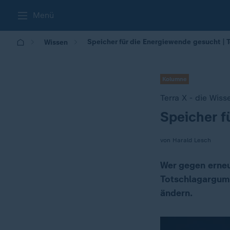
Menü
Speicher für die Energiewende gesucht | 
Wissen
Kolumne
Terra X - die Wis
Speicher f
:
von Harald Lesch
Wer gegen erneu
Totschlagargume
ändern.