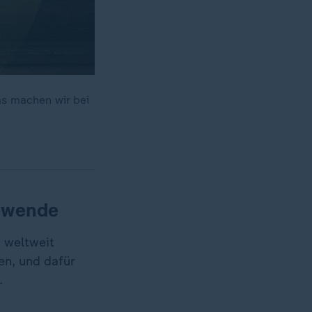
as machen wir bei
iewende
 weltweit
en, und dafür
.