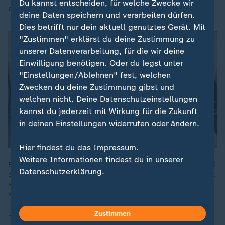
Du kannst entscheiden, für welche Zwecke wir
einen Plan zum
Abnehmen
und Rezepte.
deine Daten speichern und verarbeiten dürfen.
Dies betrifft nur dein aktuell genutztes Gerät. Mit
"Zustimmen" erklärst du deine Zustimmung zu
unserer Datenverarbeitung, für die wir deine
Einwilligung benötigen. Oder du legst unter
"Einstellungen/Ablehnen" fest, welchen
Zwecken du deine Zustimmung gibst und
welchen nicht. Deine Datenschutzeinstellungen
kannst du jederzeit mit Wirkung für die Zukunft
in deinen Einstellungen widerrufen oder ändern.
Hier findest du das Impressum.
Weitere Informationen findest du in unserer
Ernährungswissenschaftlerin Brigitte Bäuerlein präsentiert drei
Datenschutzerklärung.
gesunde Mahlzeiten mit natürlichem Protein. Außerdem erklärt
sie, wer besonders auf seine Proteinzufuhr achten muss und
welche Lebensmittel reich an Eiweiß sind.
Zustimmen
20.01.2025 | 8:28 min