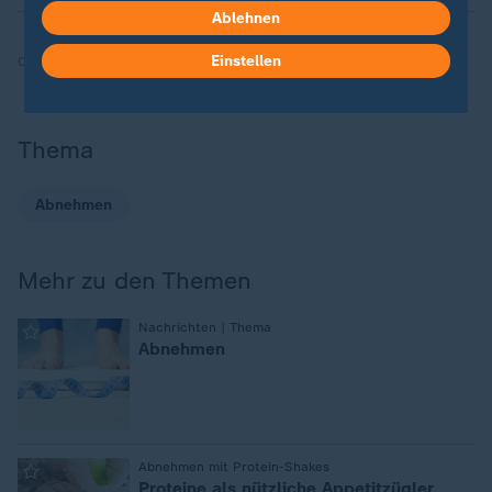
Ablehnen
Einstellen
Quelle:
dpa, AFP
Thema
Abnehmen
Mehr zu den Themen
:
Nachrichten | Thema
Abnehmen
:
Abnehmen mit Protein-Shakes
Proteine als nützliche Appetitzügler