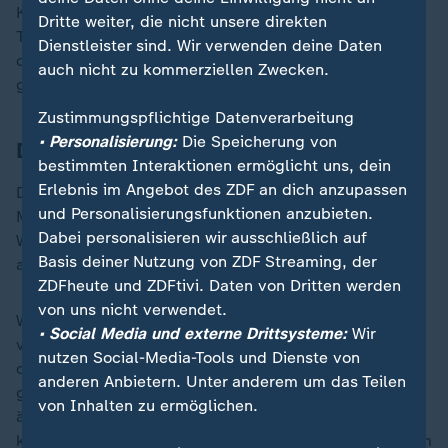
Konzern versucht zwar, über die hauseigene
Dritte weiter, die nicht unsere direkten
Telemedizin-Plattform auch selbst am Geschäft mit
Dienstleister sind. Wir verwenden deine Daten
den Abnehmspritzen teilzuhaben. Doch der Umsatz
auch nicht zu kommerziellen Zwecken.
ging zuletzt weiter zurück.
Zustimmungspflichtige Datenverarbeitung
• Personalisierung:
Die Speicherung von
Drei Millionen Mitglieder weltweit
bestimmten Interaktionen ermöglicht uns, dein
Erlebnis im Angebot des ZDF an dich anzupassen
Der Betrieb werde ohne Auswirkungen auf die
und Personalisierungsfunktionen anzubieten.
Mitglieder fortgesetzt, versicherte das Unternehmen.
Dabei personalisieren wir ausschließlich auf
WW hat weltweit nach eigenen Angaben derzeit mehr
Basis deiner Nutzung von ZDF Streaming, der
als drei Millionen Mitglieder.
ZDFheute und ZDFtivi. Daten von Dritten werden
von uns nicht verwendet.
Weight Watchers war 1963 gegründet worden und
• Social Media und externe Drittsysteme:
Wir
versucht seit einigen Jahren, sich eher als "Wellness"-
nutzen Social-Media-Tools und Dienste von
denn als Abnehm-Unternehmen zu vermarkten. Es
anderen Anbietern. Unter anderem um das Teilen
gehe darum, die "Beziehung zu Essen langfristig zu
von Inhalten zu ermöglichen.
ändern", heißt es auf der WW-Seite. Bei einer
kostenpflichtigen Mitgliedschaft gibt es unter anderem