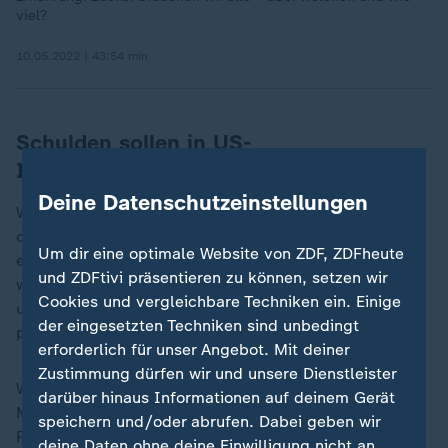
viel?
10.05.2022 | 43:54 min
Schulden sollen in US-
Insolvenzverfahren gekappt werden
Deine Datenschutzeinstellungen
WW International, wie das Unternehmen inzwischen
offiziell heißt, hat Schulden von umgerechnet rund
Um dir eine optimale Website von ZDF, ZDFheute
einer Milliarde Euro angehäuft. Im Insolvenzverfahren
und ZDFtivi präsentieren zu können, setzen wir
will das Unternehmen nun seine Schulden abbauen
Cookies und vergleichbare Techniken ein. Einige
und sich "für langfristiges Wachstum und Erfolg
der eingesetzten Techniken sind unbedingt
positionieren".
erforderlich für unser Angebot. Mit deiner
Zustimmung dürfen wir und unsere Dienstleister
Weight Watcher steht schon länger unter Druck.
darüber hinaus Informationen auf deinem Gerät
Medikamente wie Ozempic oder Wegowy sind ein
speichern und/oder abrufen. Dabei geben wir
Problem für das klassische Diät-Modell der Firma. Der
deine Daten ohne deine Einwilligung nicht an