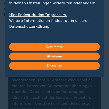
wichtige Rolle. Sollte es im Oktober und November
in deinen Einstellungen widerrufen oder ändern.
relativ warm sein, sei das für den Absatz nicht
förderlich.
Hier findest du das Impressum.
Weitere Informationen findest du in unserer
Datenschutzerklärung.
Das Lebkuchengeschäft 2023
ZDFheute Infografik
Zustimmen
Ein Klick für den Datenschutz
Ablehnen
Für die Darstellung von ZDFheute Infografiken
Einstellen
nutzen wir die Software von Datawrapper. Erst
wenn Sie hier klicken, werden die Grafiken
nachgeladen. Ihre IP-Adresse wird dabei an
externe Server von Datawrapper übertragen.
Über den Datenschutz von Datawrapper
können Sie sich auf der Seite des Anbieters
informieren. Um Ihre künftigen Besuche zu