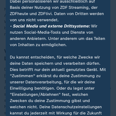
Dabei personalisieren wir ausschließlich auf
Basis deiner Nutzung von ZDF Streaming, der
Norma startet sogar zwischen Anfang und Mitte
ZDFheute und ZDFtivi. Daten von Dritten werden
August. "Grundsätzlich stellen wir fest, dass das
von uns nicht verwendet.
Weihnachtssortiment in ganz Deutschland bereits jetzt
• Social Media und externe Drittsysteme:
Wir
bei den Kunden gut ankommt", teilt das Unternehmen
nutzen Social-Media-Tools und Dienste von
mit.
anderen Anbietern. Unter anderem um das Teilen
von Inhalten zu ermöglichen.
Verbraucher essen am liebsten
Du kannst entscheiden, für welche Zwecke wir
Lebkuchen
deine Daten speichern und verarbeiten dürfen.
Die Lambertz-Gruppe begann im Juni
mit der
Dies betrifft nur dein aktuell genutztes Gerät. Mit
Produktion von Printen, Lebkuchen und Stollen
. Bis zu
"Zustimmen" erklärst du deine Zustimmung zu
10.000 Paletten täglich verlassen die
unserer Datenverarbeitung, für die wir deine
Produktionslager. Nicht wenige Verbraucher wünschten
Einwilligung benötigen. Oder du legst unter
sich, dass die Gebäcke ganzjährig angeboten werden,
"Einstellungen/Ablehnen" fest, welchen
sagt Lambertz-Sprecher Martin Heinen. In einigen
Zwecken du deine Zustimmung gibst und
Nachbarländern sei dies bereits der Fall. Beim Verkauf
welchen nicht. Deine Datenschutzeinstellungen
spielt dem Unternehmen zufolge auch das Wetter eine
kannst du jederzeit mit Wirkung für die Zukunft