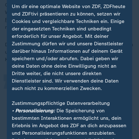
Oktober verkaufe man jeweils deutlich mehr
Um dir eine optimale Website von ZDF, ZDFheute
Weihnachtsgebäck als im Dezember, sagt Krämer von
und ZDFtivi präsentieren zu können, setzen wir
Rewe
. Am Anfang sei die Lust besonders groß und
Cookies und vergleichbare Techniken ein. Einige
nehme dann langsam ab.
der eingesetzten Techniken sind unbedingt
erforderlich für unser Angebot. Mit deiner
„
Zustimmung dürfen wir und unsere Dienstleister
Der Discounter
Aldi
Nord hat unter anderem Lebkuchen
darüber hinaus Informationen auf deinem Gerät
und Dominosteine ab Ende August in den Regalen. Für
speichern und/oder abrufen. Dabei geben wir
Kaufland gilt das ebenfalls.
deine Daten ohne deine Einwilligung nicht an
Dritte weiter, die nicht unsere direkten
Dienstleister sind. Wir verwenden deine Daten
Viele unserer Kunden freuen sich
auch nicht zu kommerziellen Zwecken.
schon das ganze Jahr über auf
Weihnachten und wollen daher nicht
Zustimmungspflichtige Datenverarbeitung
nur in der Vorweihnachtszeit
• Personalisierung:
Die Speicherung von
Plätzchen essen.
bestimmten Interaktionen ermöglicht uns, dein
Erlebnis im Angebot des ZDF an dich anzupassen
Kaufland
und Personalisierungsfunktionen anzubieten.