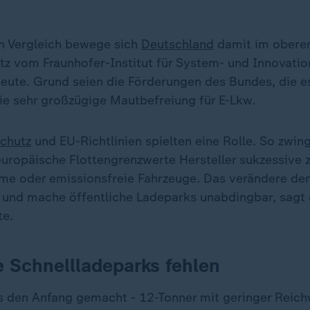
n Vergleich bewege sich
Deutschland
damit im oberen 
lötz vom Fraunhofer-Institut für System- und Innovati
ute. Grund seien die Förderungen des Bundes, die e
ie sehr großzügige Mautbefreiung für E-Lkw.
chutz
und EU-Richtlinien spielten eine Rolle. So zwin
europäische Flottengrenzwerte Hersteller sukzessive 
me oder emissionsfreie Fahrzeuge. Das verändere de
 und mache öffentliche Ladeparks unabdingbar, sagt 
te.
e Schnellladeparks fehlen
s den Anfang gemacht - 12-Tonner mit geringer Reich