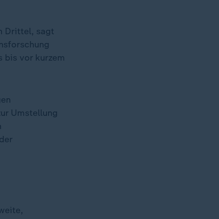
Drittel, sagt
onsforschung
s bis vor kurzem
gen
zur Umstellung
n
der
weite,