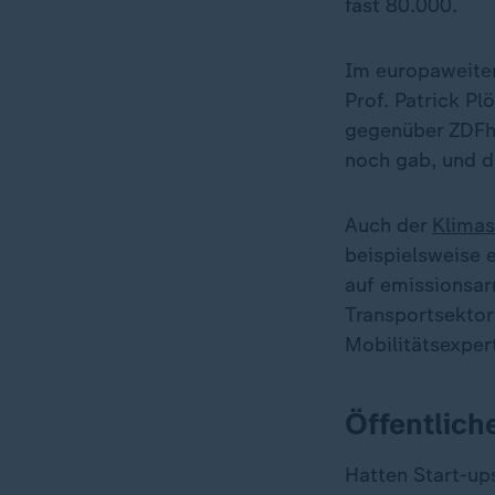
fast 80.000.
Im europaweite
Prof. Patrick P
gegenüber ZDFhe
noch gab, und d
Auch der
Klimas
beispielsweise 
auf emissionsar
Transportsektor
Mobilitätsexper
Öffentlich
Hatten Start-up