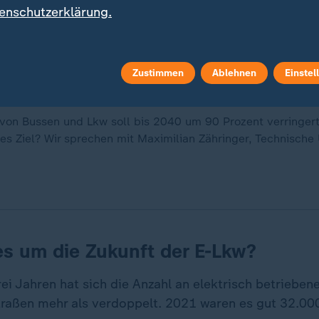
enschutzerklärung.
Zustimmen
Ablehnen
Einstel
von Bussen und Lkw soll bis 2040 um 90 Prozent verringer
eses Ziel? Wir sprechen mit Maximilian Zähringer, Technische 
es um die Zukunft der E-Lkw?
rei Jahren hat sich die Anzahl an elektrisch betrieben
raßen mehr als verdoppelt. 2021 waren es gut 32.000