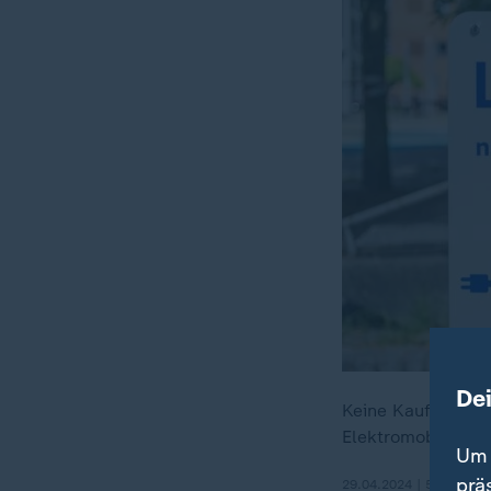
De
Keine Kaufprämie 
Elektromobilität 
Um 
prä
29.04.2024 | 5:27 min