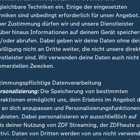
gleichbare Techniken ein. Einige der eingesetzten
hniken sind unbedingt erforderlich für unser Angebot.
ner Zustimmung dürfen wir und unsere Dienstleister
ür E-Lkw in Thüringen eröffnet
über hinaus Informationen auf deinem Gerät speicher
/oder abrufen. Dabei geben wir deine Daten ohne de
etzt ändern. Das niederländische Unternehmen Milence 
willigung nicht an Dritte weiter, die nicht unsere direk
ten Ausbau der Ladeinfrastruktur für batterieelektris
nstleister sind. Wir verwenden deine Daten auch nicht
sie heute einen ihrer ersten deutschen Ladeparks erö
merziellen Zwecken.
arken Ladesäulen soll es möglich sein, E-Lkw in unter
den, so Anja van Niersen, CEO von Milence.
timmungspflichtige Datenverarbeitung
ersonalisierung:
Die Speicherung von bestimmten
eraktionen ermöglicht uns, dein Erlebnis im Angebot 
and ist ein wichtiges Land für den
 an dich anzupassen und Personalisierungsfunktionen
güterverkehr in Europa. Daher kom
ubieten. Dabei personalisieren wir ausschließlich auf
n, für die richtige Ladeinfrastruktur
is deiner Nutzung von ZDF Streaming, der ZDFheute 
tivi. Daten von Dritten werden von uns nicht verwend
 Milence