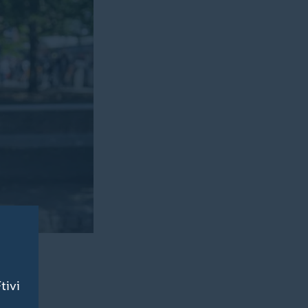
tur. Die
tivi