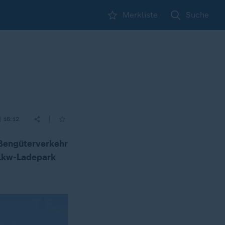
Merkliste
Suche
|
| 16:12
aßengüterverkehr
n Lkw-Ladepark