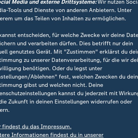
ocial Media und externe Drittsysteme:
Wir nutzen Soci
ia-Tools und Dienste von anderen Anbietern. Unter
eparks am Hermsdorfer Kreuz sei ein entscheidender S
erem um das Teilen von Inhalten zu ermöglichen.
t
entlang der großen Verkehrsachsen Deutschlands vo
ssiges und offenes Ladenetz für schwere Nutzfahrzeug
kannst entscheiden, für welche Zwecke wir deine Dat
ichern und verarbeiten dürfen. Dies betrifft nur dein
uell genutztes Gerät. Mit "Zustimmen" erklärst du dei
timmung zu unserer Datenverarbeitung, für die wir de
willigung benötigen. Oder du legst unter
nstellungen/Ablehnen" fest, welchen Zwecken du dei
timmung gibst und welchen nicht. Deine
enschutzeinstellungen kannst du jederzeit mit Wirkun
 die Zukunft in deinen Einstellungen widerrufen oder
ern.
r findest du das Impressum.
tere Informationen findest du in unserer