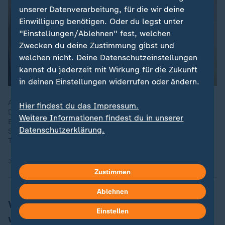
unserer Datenverarbeitung, für die wir deine
Einwilligung benötigen. Oder du legst unter
"Einstellungen/Ablehnen" fest, welchen
Zwecken du deine Zustimmung gibst und
welchen nicht. Deine Datenschutzeinstellungen
kannst du jederzeit mit Wirkung für die Zukunft
in deinen Einstellungen widerrufen oder ändern.
Am 30. Oktober ist Weltspartag. Und im Sparen sind die
Hier findest du das Impressum.
Deutschen ziemlich weit vorn. Rund 11 Euro legt jeder
Weitere Informationen findest du in unserer
Bundesbürger im Schnitt von 100 eingenommenen Euro zur
Datenschutzerklärung.
Seite. Warum die Deutschen so ticken, weiß Hermann-Josef
Tenhagen („Finanztip“)
30.10.2024 | 4:41 min
Zustimmen
Ablehnen
Verfügbarkeit und Aufbewahrung
Einstellen
wichtig