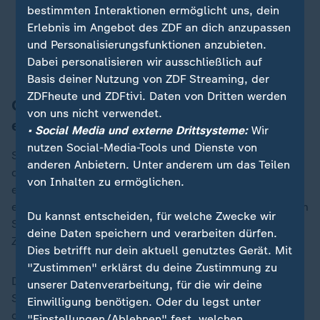
Verschwinden des Bargelds ein
bestimmten Interaktionen ermöglicht uns, dein
Problem.
Erlebnis im Angebot des ZDF an dich anzupassen
und Personalisierungsfunktionen anzubieten.
Jörn Sturm, Geschäftsführer Hinz&Kunzt
Dabei personalisieren wir ausschließlich auf
Basis deiner Nutzung von ZDF Streaming, der
ZDFheute und ZDFtivi. Daten von Dritten werden
Online-Zahlung läuft in Geschäftsstelle
von uns nicht verwendet.
ein
• Social Media und externe Drittsysteme:
Wir
nutzen Social-Media-Tools und Dienste von
Seit ein paar Wochen setzt Sturm bei Hinz&Kunzt
anderen Anbietern. Unter anderem um das Teilen
deshalb auf das neue System: Die Verkäufer tragen
von Inhalten zu ermöglichen.
einen QR-Code auf ihrem Ausweis bei sich, jeder hat
einen anderen. Scannen die Käufer den Code mit ihrem
Du kannst entscheiden, für welche Zwecke wir
Smartphone, landen sie auf der Website eines
deine Daten speichern und verarbeiten dürfen.
Zahlungsdienstleisters.
Dies betrifft nur dein aktuell genutztes Gerät. Mit
"Zustimmen" erklärst du deine Zustimmung zu
Das virtuelle Geld landet dann auf einem Konto der
unserer Datenverarbeitung, für die wir deine
Straßenzeitung. In der Geschäftsstelle können es sich
Einwilligung benötigen. Oder du legst unter
die Verkäufer auszahlen lassen.
"Einstellungen/Ablehnen" fest, welchen