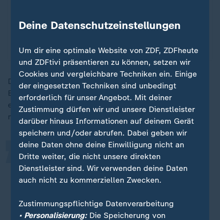
Infografiken anzeigen
Deine Datenschutzeinstellungen
Datenschutzeinstellungen anpassen
Um dir eine optimale Website von ZDF, ZDFheute
und ZDFtivi präsentieren zu können, setzen wir
Cookies und vergleichbare Techniken ein. Einige
Doch obdachlose Menschen haben in der Regel kein
„
der eingesetzten Techniken sind unbedingt
Bankkonto: Denn wer ein Konto in Deutschland
erforderlich für unser Angebot. Mit deiner
eröffnen möchte, muss einen festen Wohnsitz
Zustimmung dürfen wir und unsere Dienstleister
nachweisen.
darüber hinaus Informationen auf deinem Gerät
speichern und/oder abrufen. Dabei geben wir
deine Daten ohne deine Einwilligung nicht an
Wenn ich kein Bankkonto habe,
Dritte weiter, die nicht unsere direkten
werde ich immer öfter
Dienstleister sind. Wir verwenden deine Daten
auch nicht zu kommerziellen Zwecken.
ausgeschlossen, kann bestimmte
Dienstleistungen nicht in Anspruch
Zustimmungspflichtige Datenverarbeitung
nehmen. Deswegen ist das
• Personalisierung:
Die Speicherung von