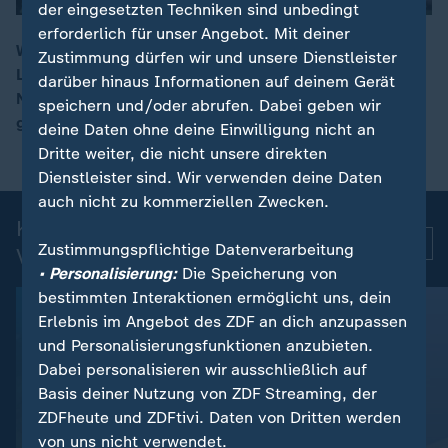
der eingesetzten Techniken sind unbedingt
erforderlich für unser Angebot. Mit deiner
Wie die Spiele der Fußball-WM ausgehen, sollen
Zustimmung dürfen wir und unsere Dienstleister
Lemuren im Neunkircher Zoo durch ihre
darüber hinaus Informationen auf deinem Gerät
00:15
Nahrungsauswahl vorhersagen. Im Spiel Deutschland
speichern und/oder abrufen. Dabei geben wir
gegen Curacao haben sie einen klaren Favoriten.
deine Daten ohne deine Einwilligung nicht an
Dritte weiter, die nicht unsere direkten
Dienstleister sind. Wir verwenden deine Daten
auch nicht zu kommerziellen Zwecken.
Kurznachrichten: Aktuelle
Mehr
Zustimmungspflichtige Datenverarbeitung
Videos
• Personalisierung:
Die Speicherung von
bestimmten Interaktionen ermöglicht uns, dein
Erlebnis im Angebot des ZDF an dich anzupassen
und Personalisierungsfunktionen anzubieten.
Dabei personalisieren wir ausschließlich auf
Basis deiner Nutzung von ZDF Streaming, der
ZDFheute und ZDFtivi. Daten von Dritten werden
von uns nicht verwendet.