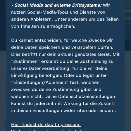
• Social Media und externe Drittsysteme:
Wir
:
Vor Küste Siziliens
60.000 neue Wohnungen
nutzen Social-Media-Tools und Dienste von
Schiffswrack aus Römerzeit
Leere Büros wer
anderen Anbietern. Unter anderem um das Teilen
entdeckt
Wohnraum
von Inhalten zu ermöglichen.
Video
0:19
Video
1:34
Du kannst entscheiden, für welche Zwecke wir
deine Daten speichern und verarbeiten dürfen.
Dies betrifft nur dein aktuell genutztes Gerät. Mit
"Zustimmen" erklärst du deine Zustimmung zu
nach oben
unserer Datenverarbeitung, für die wir deine
Einwilligung benötigen. Oder du legst unter
"Einstellungen/Ablehnen" fest, welchen
Zwecken du deine Zustimmung gibst und
welchen nicht. Deine Datenschutzeinstellungen
kannst du jederzeit mit Wirkung für die Zukunft
in deinen Einstellungen widerrufen oder ändern.
Aktuell bei ZDFheute
Hier findest du das Impressum.