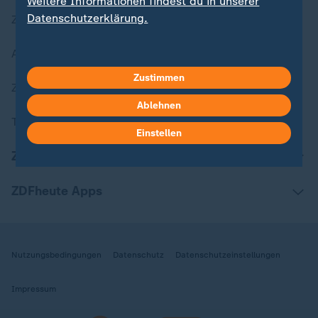
Weitere Informationen findest du in unserer
Datenschutzerklärung.
Zuletzt veröffentlicht
Aktuelle Sendungs-Videos
Zustimmen
ZDFheute Stories
Ablehnen
Themen im Überblick
Einstellen
ZDFheute Update
ZDFheute Apps
Nutzungsbedingungen
Datenschutz
Datenschutzeinstellungen
Impressum