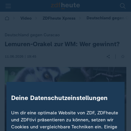
Deutschland gegen Cur
Video
ZDFheute Xpress
Deutschland gegen Curacao
Lemuren-Orakel zur WM: Wer gewinnt?
:
|
11.06.2026 | 19:45
Deine Datenschutzeinstellungen
Um dir eine optimale Website von ZDF, ZDFheute
und ZDFtivi präsentieren zu können, setzen wir
Cookies und vergleichbare Techniken ein. Einige