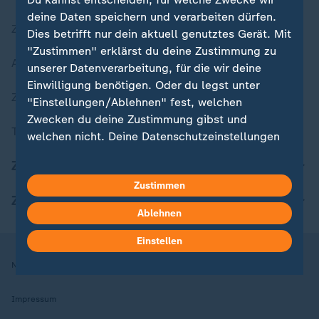
deine Daten speichern und verarbeiten dürfen.
Zuletzt veröffentlicht
Dies betrifft nur dein aktuell genutztes Gerät. Mit
"Zustimmen" erklärst du deine Zustimmung zu
Aktuelle Sendungs-Videos
unserer Datenverarbeitung, für die wir deine
Einwilligung benötigen. Oder du legst unter
ZDFheute Stories
"Einstellungen/Ablehnen" fest, welchen
Zwecken du deine Zustimmung gibst und
Themen im Überblick
welchen nicht. Deine Datenschutzeinstellungen
kannst du jederzeit mit Wirkung für die Zukunft
ZDFheute Update
in deinen Einstellungen widerrufen oder ändern.
Zustimmen
ZDFheute Apps
Hier findest du das Impressum.
Ablehnen
Weitere Informationen findest du in unserer
Datenschutzerklärung.
Einstellen
Nutzungsbedingungen
Datenschutz
Datenschutzeinstellungen
Impressum