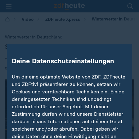
Winterwetter in Deutsc
Video
ZDFheute Xpress
Winterwetter in Deutschland
Schnee und Glätte nach kalter Nacht
:
von Carlotta Vogelpohl
Deine Datenschutzeinstellungen
|
06.01.2026 | 09:15
Um dir eine optimale Website von ZDF, ZDFheute
und ZDFtivi präsentieren zu können, setzen wir
Cookies und vergleichbare Techniken ein. Einige
der eingesetzten Techniken sind unbedingt
erforderlich für unser Angebot. Mit deiner
Zustimmung dürfen wir und unsere Dienstleister
darüber hinaus Informationen auf deinem Gerät
speichern und/oder abrufen. Dabei geben wir
deine Daten ohne deine Einwilligung nicht an