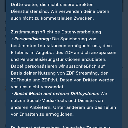
Dritte weiter, die nicht unsere direkten
Dienstleister sind. Wir verwenden deine Daten
auch nicht zu kommerziellen Zwecken.
Nach einer eisigen Winternacht sind in weiten Teilen
Deutschlands die Straßen mit Schnee bedeckt. Auch
00:16
Zustimmungspflichtige Datenverarbeitung
am Dienstag bleibt es kalt – im Süden warnt der
• Personalisierung:
Die Speicherung von
Deutsche Wetterdienst vor strengem Frost.
bestimmten Interaktionen ermöglicht uns, dein
Erlebnis im Angebot des ZDF an dich anzupassen
und Personalisierungsfunktionen anzubieten.
Dabei personalisieren wir ausschließlich auf
nach oben
Basis deiner Nutzung von ZDF Streaming, der
ZDFheute und ZDFtivi. Daten von Dritten werden
von uns nicht verwendet.
• Social Media und externe Drittsysteme:
Wir
nutzen Social-Media-Tools und Dienste von
anderen Anbietern. Unter anderem um das Teilen
von Inhalten zu ermöglichen.
Aktuell bei ZDFheute
Du kannst entscheiden, für welche Zwecke wir