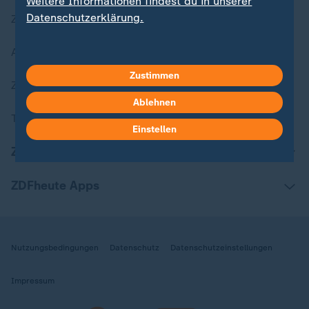
Weitere Informationen findest du in unserer
Datenschutzerklärung.
Zuletzt veröffentlicht
Aktuelle Sendungs-Videos
Zustimmen
ZDFheute Stories
Ablehnen
Themen im Überblick
Einstellen
ZDFheute Update
ZDFheute Apps
Nutzungsbedingungen
Datenschutz
Datenschutzeinstellungen
Impressum