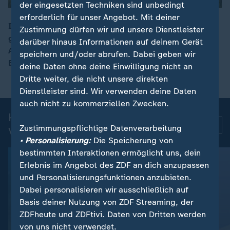
der eingesetzten Techniken sind unbedingt
erforderlich für unser Angebot. Mit deiner
In Kalifornien kämpfen Hunderte Feuerwehrleute
Zustimmung dürfen wir und unsere Dienstleister
gegen Waldbrände, die sich rasant ausbreiten. 17.000
darüber hinaus Informationen auf deinem Gerät
00:17
Anwohner mussten bereits ihre Häuser verlassen, die
speichern und/oder abrufen. Dabei geben wir
Brandursache ist noch unklar.
deine Daten ohne deine Einwilligung nicht an
Dritte weiter, die nicht unsere direkten
Dienstleister sind. Wir verwenden deine Daten
auch nicht zu kommerziellen Zwecken.
Kurznachrichten: Aktuelle
Mehr
Zustimmungspflichtige Datenverarbeitung
Videos
• Personalisierung:
Die Speicherung von
bestimmten Interaktionen ermöglicht uns, dein
Erlebnis im Angebot des ZDF an dich anzupassen
und Personalisierungsfunktionen anzubieten.
Dabei personalisieren wir ausschließlich auf
Basis deiner Nutzung von ZDF Streaming, der
ZDFheute und ZDFtivi. Daten von Dritten werden
von uns nicht verwendet.