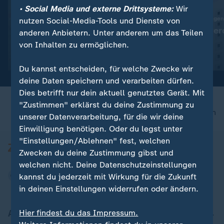
• Social Media und externe Drittsysteme:
Wir
:
Vor Küste Siziliens
60.000 neue Wohnungen
nutzen Social-Media-Tools und Dienste von
Schiffswrack aus Römerzeit
Leere Büros wer
anderen Anbietern. Unter anderem um das Teilen
entdeckt
Wohnraum
von Inhalten zu ermöglichen.
Video
0:19
Video
1:34
Du kannst entscheiden, für welche Zwecke wir
deine Daten speichern und verarbeiten dürfen.
Dies betrifft nur dein aktuell genutztes Gerät. Mit
"Zustimmen" erklärst du deine Zustimmung zu
nach oben
unserer Datenverarbeitung, für die wir deine
Einwilligung benötigen. Oder du legst unter
"Einstellungen/Ablehnen" fest, welchen
Zwecken du deine Zustimmung gibst und
welchen nicht. Deine Datenschutzeinstellungen
kannst du jederzeit mit Wirkung für die Zukunft
in deinen Einstellungen widerrufen oder ändern.
Aktuell bei ZDFheute
Hier findest du das Impressum.