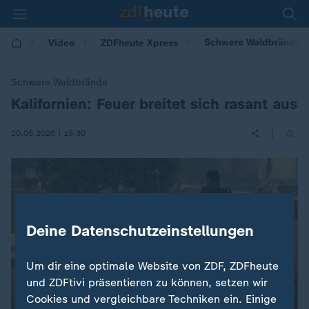
Schwere Waldbrände in 
Video
ZDFheute Xpress
Schwere Waldbrände
Kalifornien: Feuer breitet sich rasant aus
:
|
20.05.2026 | 15:30
Deine Datenschutzeinstellungen
Um dir eine optimale Website von ZDF, ZDFheute
und ZDFtivi präsentieren zu können, setzen wir
Cookies und vergleichbare Techniken ein. Einige