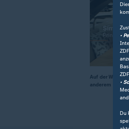
Die
kom
Zus
• P
Int
ZDF
anz
Bas
ZDF
Auf der Wassers
• S
anderem Luxusya
00:17
01:38
Med
and
Du 
spe
akt