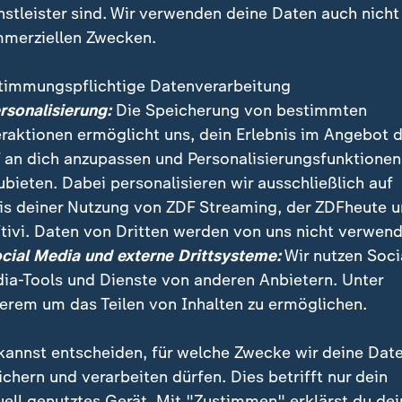
nstleister sind. Wir verwenden deine Daten auch nicht
merziellen Zwecken.
timmungspflichtige Datenverarbeitung
ersonalisierung:
Die Speicherung von bestimmten
eraktionen ermöglicht uns, dein Erlebnis im Angebot 
 an dich anzupassen und Personalisierungsfunktionen
ubieten. Dabei personalisieren wir ausschließlich auf
is deiner Nutzung von ZDF Streaming, der ZDFheute 
tivi. Daten von Dritten werden von uns nicht verwend
portmesse in Düsseldorf gibt es viele Neuheiten zu s
ocial Media und externe Drittsysteme:
Wir nutzen Soci
chten für den Arbeitsalltag von Tech-Milliardären un
ia-Tools und Dienste von anderen Anbietern. Unter
erem um das Teilen von Inhalten zu ermöglichen.
kannst entscheiden, für welche Zwecke wir deine Dat
ichern und verarbeiten dürfen. Dies betrifft nur dein
uell genutztes Gerät. Mit "Zustimmen" erklärst du dei