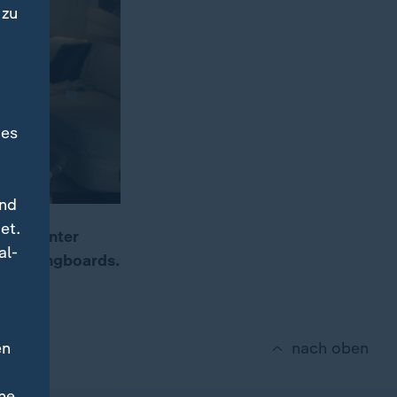
 zu
des
und
et.
ehen. Unter
al-
d Foilingboards.
en
nach oben
ne