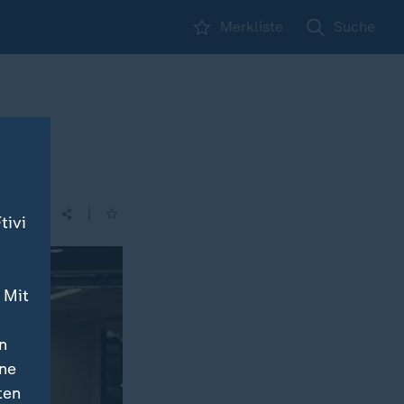
Merkliste
Suche
|
tivi
 Mit
n
ine
ten