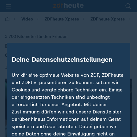
Video
ZDFheute Xpress
ZDFheute Xpress
3.700 Kilometer für den Frieden
Buddhistische Mönche wandern durch
:
die USA
Deine Datenschutzeinstellungen
|
16.01.2026 | 14:00
Um dir eine optimale Website von ZDF, ZDFheute
und ZDFtivi präsentieren zu können, setzen wir
Cookies und vergleichbare Techniken ein. Einige
der eingesetzten Techniken sind unbedingt
erforderlich für unser Angebot. Mit deiner
Zustimmung dürfen wir und unsere Dienstleister
darüber hinaus Informationen auf deinem Gerät
speichern und/oder abrufen. Dabei geben wir
deine Daten ohne deine Einwilligung nicht an