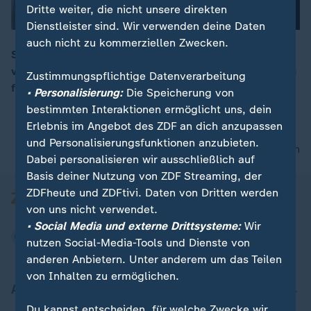
Dritte weiter, die nicht unsere direkten
Dienstleister sind. Wir verwenden deine Daten
auch nicht zu kommerziellen Zwecken.
Seit Oktober sind rund zwei Dutzend Mönche zu Fuß
von Texas nach Washington unterwegs, um ein Zeichen
Zustimmungspflichtige Datenverarbeitung
00:15
für Frieden und Zusammenhalt zu setzen.
• Personalisierung:
Die Speicherung von
bestimmten Interaktionen ermöglicht uns, dein
Erlebnis im Angebot des ZDF an dich anzupassen
und Personalisierungsfunktionen anzubieten.
nach oben
Dabei personalisieren wir ausschließlich auf
Basis deiner Nutzung von ZDF Streaming, der
ZDFheute und ZDFtivi. Daten von Dritten werden
von uns nicht verwendet.
• Social Media und externe Drittsysteme:
Wir
nutzen Social-Media-Tools und Dienste von
anderen Anbietern. Unter anderem um das Teilen
von Inhalten zu ermöglichen.
Aktuell bei ZDFheute
Du kannst entscheiden, für welche Zwecke wir