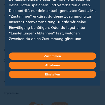
Zuletzt veröffentlicht
deine Daten speichern und verarbeiten dürfen.
Dies betrifft nur dein aktuell genutztes Gerät. Mit
Aktuelle Sendungs-Videos
"Zustimmen" erklärst du deine Zustimmung zu
unserer Datenverarbeitung, für die wir deine
ZDFheute Stories
Einwilligung benötigen. Oder du legst unter
"Einstellungen/Ablehnen" fest, welchen
Themen im Überblick
Zwecken du deine Zustimmung gibst und
welchen nicht. Deine Datenschutzeinstellungen
ZDFheute Update
kannst du jederzeit mit Wirkung für die Zukunft
in deinen Einstellungen widerrufen oder ändern.
Zustimmen
ZDFheute Apps
Ablehnen
Hier findest du das Impressum.
Weitere Informationen findest du in unserer
Einstellen
Datenschutzerklärung.
Nutzungsbedingungen
Datenschutz
Datenschutzeinstellungen
Impressum