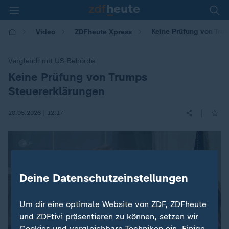
Keine Prüfung von Tru
Video
ZDFheute Xpress
Vergleich mit US-Behörde
Keine Prüfung von Trumps
:
Steuererklärungen
|
20.05.2026 | 12:17
Deine Datenschutzeinstellungen
Um dir eine optimale Website von ZDF, ZDFheute
und ZDFtivi präsentieren zu können, setzen wir
Cookies und vergleichbare Techniken ein. Einige