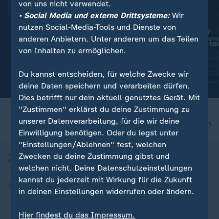
von uns nicht verwendet.
• Social Media und externe Drittsysteme:
Wir
nutzen Social-Media-Tools und Dienste von
:
:
Wassermangel im Po
Wegen Niedrigwasser
anderen Anbietern. Unter anderem um das Teilen
Italien: Agrarproduktion ist
Bundesländer lo
von Inhalten zu ermöglichen.
bedroht
Fahrverbote
Video
1:53
Video
0:28
Du kannst entscheiden, für welche Zwecke wir
deine Daten speichern und verarbeiten dürfen.
Dies betrifft nur dein aktuell genutztes Gerät. Mit
"Zustimmen" erklärst du deine Zustimmung zu
unserer Datenverarbeitung, für die wir deine
nach oben
Einwilligung benötigen. Oder du legst unter
"Einstellungen/Ablehnen" fest, welchen
Zwecken du deine Zustimmung gibst und
welchen nicht. Deine Datenschutzeinstellungen
kannst du jederzeit mit Wirkung für die Zukunft
in deinen Einstellungen widerrufen oder ändern.
Hier findest du das Impressum.