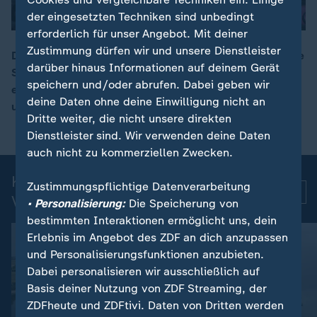
der eingesetzten Techniken sind unbedingt
erforderlich für unser Angebot. Mit deiner
Zustimmung dürfen wir und unsere Dienstleister
Die US-Steuerbehörde IRS darf Donald Trumps frühere
darüber hinaus Informationen auf deinem Gerät
Steuererklärungen nicht mehr prüfen. Das steht in
00:15
speichern und/oder abrufen. Dabei geben wir
einem Vergleich mit dem Justizministerium -
deine Daten ohne deine Einwilligung nicht an
unterzeichnet von Justizminister Todd Blanche.
Dritte weiter, die nicht unsere direkten
Dienstleister sind. Wir verwenden deine Daten
auch nicht zu kommerziellen Zwecken.
Kurznachrichten: Aktuelle
Zustimmungspflichtige Datenverarbeitung
Mehr
Videos
• Personalisierung:
Die Speicherung von
bestimmten Interaktionen ermöglicht uns, dein
Erlebnis im Angebot des ZDF an dich anzupassen
und Personalisierungsfunktionen anzubieten.
Dabei personalisieren wir ausschließlich auf
Basis deiner Nutzung von ZDF Streaming, der
ZDFheute und ZDFtivi. Daten von Dritten werden