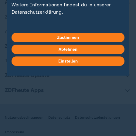
Aktuell bei ZDFheute
Weitere Informationen findest du in unserer
Datenschutzerklärung.
Zuletzt veröffentlicht
Aktuelle Sendungs-Videos
Zustimmen
ZDFheute Stories
Ablehnen
Themen im Überblick
Einstellen
ZDFheute Update
ZDFheute Apps
Nutzungsbedingungen
Datenschutz
Datenschutzeinstellungen
Impressum