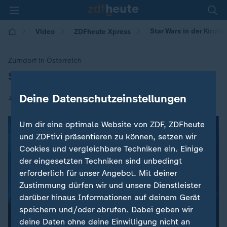
Star Wars in der Kirche
Video
ZDFheute Xpress
Zurndorf in Österreich
Star Wars in der Kirche
:
Deine Datenschutzeinstellungen
|
13.01.2026 | 14:46
Um dir eine optimale Website von ZDF, ZDFheute
und ZDFtivi präsentieren zu können, setzen wir
Cookies und vergleichbare Techniken ein. Einige
der eingesetzten Techniken sind unbedingt
erforderlich für unser Angebot. Mit deiner
Zustimmung dürfen wir und unsere Dienstleister
darüber hinaus Informationen auf deinem Gerät
speichern und/oder abrufen. Dabei geben wir
deine Daten ohne deine Einwilligung nicht an