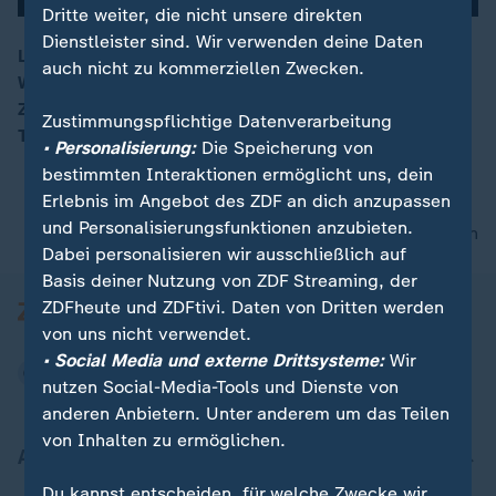
Dritte weiter, die nicht unsere direkten
Dienstleister sind. Wir verwenden deine Daten
Lichtschwerter, Filmszenen und Soundeffekte: Star
auch nicht zu kommerziellen Zwecken.
Wars in der evangelischen Kirche. Im österreichischen
00:16
Zurndorf setzt Pfarrer Götzendorfer auf
Zustimmungspflichtige Datenverarbeitung
Themengottesdienste.
• Personalisierung:
Die Speicherung von
bestimmten Interaktionen ermöglicht uns, dein
Erlebnis im Angebot des ZDF an dich anzupassen
und Personalisierungsfunktionen anzubieten.
nach oben
Dabei personalisieren wir ausschließlich auf
Basis deiner Nutzung von ZDF Streaming, der
ZDFheute und ZDFtivi. Daten von Dritten werden
von uns nicht verwendet.
• Social Media und externe Drittsysteme:
Wir
nutzen Social-Media-Tools und Dienste von
anderen Anbietern. Unter anderem um das Teilen
von Inhalten zu ermöglichen.
Aktuell bei ZDFheute
Du kannst entscheiden, für welche Zwecke wir