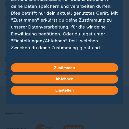
Zuletzt veröffentlicht
deine Daten speichern und verarbeiten dürfen.
Dies betrifft nur dein aktuell genutztes Gerät. Mit
Aktuelle Sendungs-Videos
"Zustimmen" erklärst du deine Zustimmung zu
unserer Datenverarbeitung, für die wir deine
ZDFheute Stories
Einwilligung benötigen. Oder du legst unter
"Einstellungen/Ablehnen" fest, welchen
Themen im Überblick
Zwecken du deine Zustimmung gibst und
welchen nicht. Deine Datenschutzeinstellungen
ZDFheute Update
kannst du jederzeit mit Wirkung für die Zukunft
Zustimmen
in deinen Einstellungen widerrufen oder ändern.
ZDFheute Apps
Ablehnen
Hier findest du das Impressum.
Weitere Informationen findest du in unserer
Einstellen
Datenschutzerklärung.
Nutzungsbedingungen
Datenschutz
Datenschutzeinstellungen
Impressum