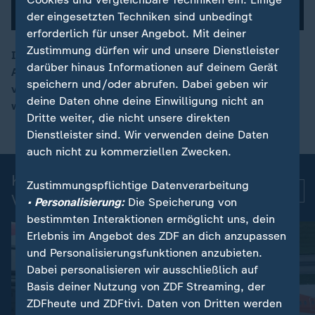
der eingesetzten Techniken sind unbedingt
erforderlich für unser Angebot. Mit deiner
Zustimmung dürfen wir und unsere Dienstleister
In den USA hat ein Gericht einen mutmaßlichen
darüber hinaus Informationen auf deinem Gerät
Abschiedsbrief des Sexualstraftäters Jeffrey Epstein
00:12
speichern und/oder abrufen. Dabei geben wir
veröffentlicht. Ob der Brief wirklich von ihm verfasst
deine Daten ohne deine Einwilligung nicht an
wurde, konnte nicht bestätigt werden.
Dritte weiter, die nicht unsere direkten
Dienstleister sind. Wir verwenden deine Daten
auch nicht zu kommerziellen Zwecken.
Kurznachrichten: Aktuelle
Zustimmungspflichtige Datenverarbeitung
Mehr
Videos
• Personalisierung:
Die Speicherung von
bestimmten Interaktionen ermöglicht uns, dein
Erlebnis im Angebot des ZDF an dich anzupassen
und Personalisierungsfunktionen anzubieten.
Dabei personalisieren wir ausschließlich auf
Basis deiner Nutzung von ZDF Streaming, der
ZDFheute und ZDFtivi. Daten von Dritten werden