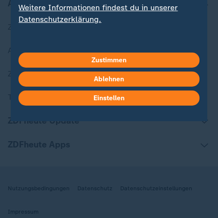
Aktuell bei ZDFheute
Weitere Informationen findest du in unserer
Datenschutzerklärung.
Zuletzt veröffentlicht
Aktuelle Sendungs-Videos
Zustimmen
ZDFheute Stories
Ablehnen
Themen im Überblick
Einstellen
ZDFheute Update
ZDFheute Apps
Nutzungsbedingungen
Datenschutz
Datenschutzeinstellungen
Impressum