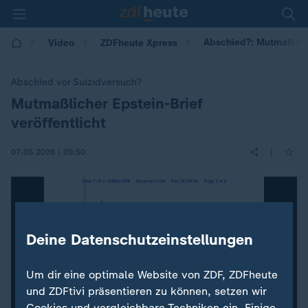
Abschied?: Mutmaßliche
Video
ZDFheute Xpress
Abschied vor Suizidversuch?
Mutmaßlicher Epstein-Brief
:
veröffentlicht
|
07.05.2026 | 09:50
Deine Datenschutzeinstellungen
Um dir eine optimale Website von ZDF, ZDFheute
und ZDFtivi präsentieren zu können, setzen wir
Cookies und vergleichbare Techniken ein. Einige