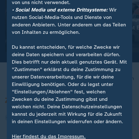
von uns nicht verwendet.
• Social Media und externe Drittsysteme:
Wir
nutzen Social-Media-Tools und Dienste von
:
25 Verletzte nach Kollision
US-Investor kauft Billigf
anderen Anbietern. Unter anderem um das Teilen
Gelsenkirchen:
Apollo gewinnt 
von Inhalten zu ermöglichen.
Straßenbahnen stoßen
um Easyjet
zusammen
Video
0:49
Video
0:25
Du kannst entscheiden, für welche Zwecke wir
deine Daten speichern und verarbeiten dürfen.
Dies betrifft nur dein aktuell genutztes Gerät. Mit
"Zustimmen" erklärst du deine Zustimmung zu
unserer Datenverarbeitung, für die wir deine
nach oben
Einwilligung benötigen. Oder du legst unter
"Einstellungen/Ablehnen" fest, welchen
Zwecken du deine Zustimmung gibst und
welchen nicht. Deine Datenschutzeinstellungen
kannst du jederzeit mit Wirkung für die Zukunft
in deinen Einstellungen widerrufen oder ändern.
Hier findest du das Impressum.