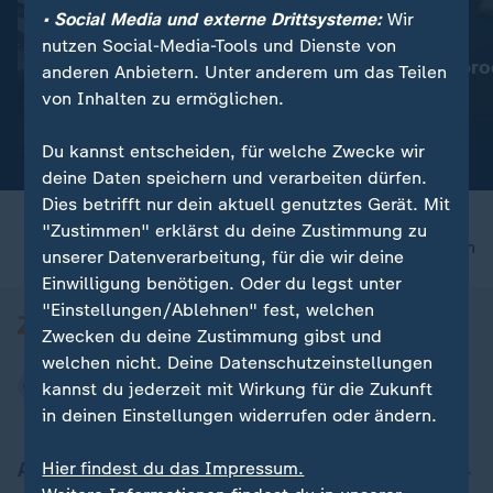
• Social Media und externe Drittsysteme:
Wir
:
:
Für Reisende aus Italien
Wassermangel im Po
nutzen Social-Media-Tools und Dienste von
Spanien führt
Italien: Agrarpro
anderen Anbietern. Unter anderem um das Teilen
Grenzkontrollen ein
bedroht
von Inhalten zu ermöglichen.
Video
0:19
Video
1:53
Du kannst entscheiden, für welche Zwecke wir
deine Daten speichern und verarbeiten dürfen.
Dies betrifft nur dein aktuell genutztes Gerät. Mit
"Zustimmen" erklärst du deine Zustimmung zu
nach oben
unserer Datenverarbeitung, für die wir deine
Einwilligung benötigen. Oder du legst unter
"Einstellungen/Ablehnen" fest, welchen
Zwecken du deine Zustimmung gibst und
welchen nicht. Deine Datenschutzeinstellungen
kannst du jederzeit mit Wirkung für die Zukunft
in deinen Einstellungen widerrufen oder ändern.
Aktuell bei ZDFheute
Hier findest du das Impressum.