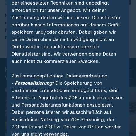
der eingesetzten Techniken sind unbedingt
erforderlich für unser Angebot. Mit deiner
Nahe Moskau wurde ein Mann durch eine Autobombe
Zustimmung dürfen wir und unsere Dienstleister
getötet. Die Explosion ereignete sich in einem
darüber hinaus Informationen auf deinem Gerät
00:08
fahrenden BMW. Der Tote soll Oberst oder General der
speichern und/oder abrufen. Dabei geben wir
russischen Raketentruppen gewesen sein.
deine Daten ohne deine Einwilligung nicht an
Dritte weiter, die nicht unsere direkten
Dienstleister sind. Wir verwenden deine Daten
auch nicht zu kommerziellen Zwecken.
Kurznachrichten: Aktuelle
Mehr
Zustimmungspflichtige Datenverarbeitung
Videos
• Personalisierung:
Die Speicherung von
bestimmten Interaktionen ermöglicht uns, dein
Erlebnis im Angebot des ZDF an dich anzupassen
und Personalisierungsfunktionen anzubieten.
Dabei personalisieren wir ausschließlich auf
Basis deiner Nutzung von ZDF Streaming, der
ZDFheute und ZDFtivi. Daten von Dritten werden
von uns nicht verwendet.