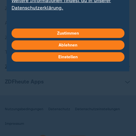
Weitere Informationen findest du in unserer
Datenschutzerklärung.
Zuletzt veröffentlicht
Aktuelle Sendungs-Videos
Zustimmen
ZDFheute Stories
Ablehnen
Themen im Überblick
Einstellen
ZDFheute Update
ZDFheute Apps
Nutzungsbedingungen
Datenschutz
Datenschutzeinstellungen
Impressum