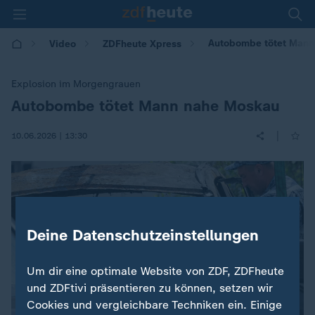
Autobombe tötet Mann
Video
ZDFheute Xpress
Explosion im Morgengrauen
Autobombe tötet Mann nahe Moskau
:
|
10.06.2026 | 13:30
Deine Datenschutzeinstellungen
Um dir eine optimale Website von ZDF, ZDFheute
und ZDFtivi präsentieren zu können, setzen wir
Cookies und vergleichbare Techniken ein. Einige