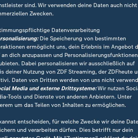
nstleister sind. Wir verwenden deine Daten auch nicht
merziellen Zwecken.
timmungspflichtige Datenverarbeitung
ersonalisierung:
Die Speicherung von bestimmten
eraktionen ermöglicht uns, dein Erlebnis im Angebot 
 an dich anzupassen und Personalisierungsfunktionen
ubieten. Dabei personalisieren wir ausschließlich auf
is deiner Nutzung von ZDF Streaming, der ZDFheute 
tivi. Daten von Dritten werden von uns nicht verwend
nd wegen heftiger Regenfälle und Überschwemmungen
ocial Media und externe Drittsysteme:
Wir nutzen Soci
end Menschen geflüchtet. Das Land befindet sich in e
ia-Tools und Dienste von anderen Anbietern. Unter
humanitären Krise.
erem um das Teilen von Inhalten zu ermöglichen.
kannst entscheiden, für welche Zwecke wir deine Dat
ichern und verarbeiten dürfen. Dies betrifft nur dein