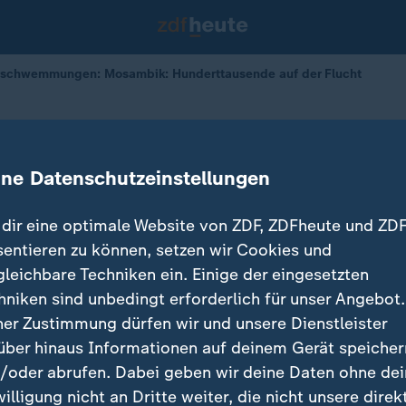
rschwemmungen: Mosambik: Hunderttausende auf der Flucht
Überschwemmungen
 Hunderttausende auf der Flucht
ine Datenschutzeinstellungen
dir eine optimale Website von ZDF, ZDFheute und ZDF
sentieren zu können, setzen wir Cookies und
gleichbare Techniken ein. Einige der eingesetzten
hniken sind unbedingt erforderlich für unser Angebot.
ner Zustimmung dürfen wir und unsere Dienstleister
über hinaus Informationen auf deinem Gerät speicher
/oder abrufen. Dabei geben wir deine Daten ohne de
willigung nicht an Dritte weiter, die nicht unsere direk