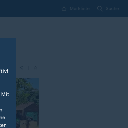
Merkliste
Suche
|
tivi
 Mit
n
ine
ten