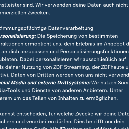
nstleister sind. Wir verwenden deine Daten auch nicht
merziellen Zwecken.
timmungspflichtige Datenverarbeitung
ersonalisierung:
Die Speicherung von bestimmten
eraktionen ermöglicht uns, dein Erlebnis im Angebot 
 an dich anzupassen und Personalisierungsfunktionen
ubieten. Dabei personalisieren wir ausschließlich auf
is deiner Nutzung von ZDF Streaming, der ZDFheute 
tivi. Daten von Dritten werden von uns nicht verwend
erz hat Israel bei seinem Antrittsbesuch weitere Unt
ocial Media und externe Drittsysteme:
Wir nutzen Soci
zeitig distanzierte er sich teilweise von dem Militäre
ia-Tools und Dienste von anderen Anbietern. Unter
erem um das Teilen von Inhalten zu ermöglichen.
kannst entscheiden, für welche Zwecke wir deine Dat
ichern und verarbeiten dürfen. Dies betrifft nur dein