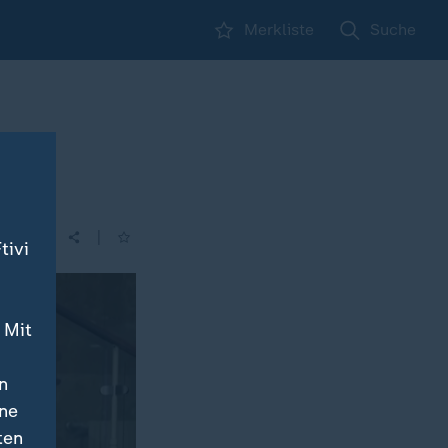
Merkliste
Suche
|
tivi
 Mit
n
ine
ten