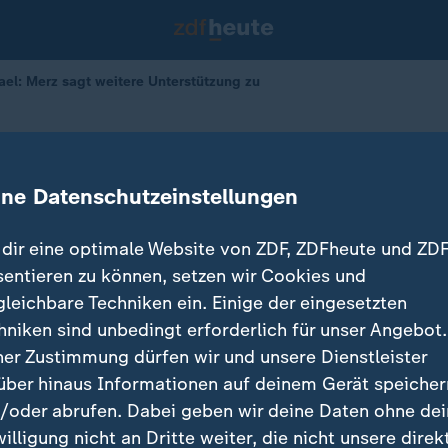
rael: Merz sagt weitere Unterstützung zu
Israel
Israel weitere Unterstützung zu
ine Datenschutzeinstellungen
dir eine optimale Website von ZDF, ZDFheute und ZDF
sentieren zu können, setzen wir Cookies und
gleichbare Techniken ein. Einige der eingesetzten
hniken sind unbedingt erforderlich für unser Angebot.
ner Zustimmung dürfen wir und unsere Dienstleister
über hinaus Informationen auf deinem Gerät speicher
/oder abrufen. Dabei geben wir deine Daten ohne de
willigung nicht an Dritte weiter, die nicht unsere direk