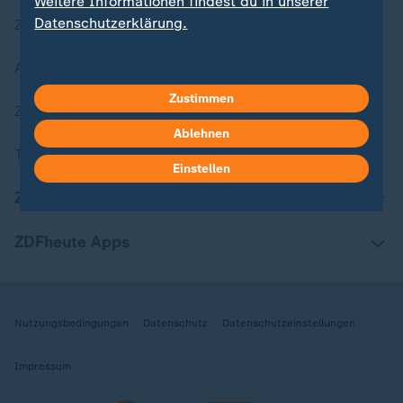
Weitere Informationen findest du in unserer
Datenschutzerklärung.
Zuletzt veröffentlicht
Aktuelle Sendungs-Videos
Zustimmen
ZDFheute Stories
Ablehnen
Themen im Überblick
Einstellen
ZDFheute Update
ZDFheute Apps
Nutzungsbedingungen
Datenschutz
Datenschutzeinstellungen
Impressum