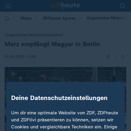
Ungarischer Ministerpr
Video
ZDFheute Xpress
Ungarischer Ministerpräsident
Merz empfängt Magyar in Berlin
:
|
02.06.2026 | 13:40
Deine Datenschutzeinstellungen
Um dir eine optimale Website von ZDF, ZDFheute
und ZDFtivi präsentieren zu können, setzen wir
Cookies und vergleichbare Techniken ein. Einige