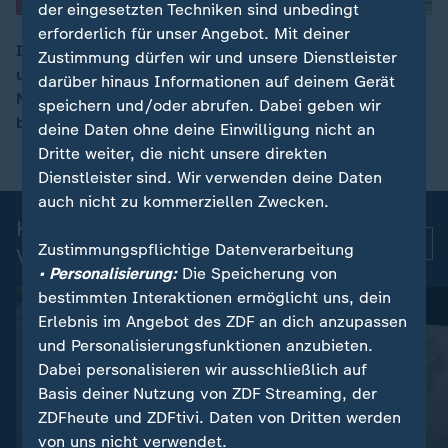
der eingesetzten Techniken sind unbedingt
erforderlich für unser Angebot. Mit deiner
In Berlin hat Bundeskanzler Merz den neuen
Zustimmung dürfen wir und unsere Dienstleister
ungarischen Ministerpräsidenten Magyar empfangen.
darüber hinaus Informationen auf deinem Gerät
00:09
Nach einer feierlichen Begrüßung wollen sie über
speichern und/oder abrufen. Dabei geben wir
bilaterale und europapolitische Themen sprechen.
deine Daten ohne deine Einwilligung nicht an
Dritte weiter, die nicht unsere direkten
Dienstleister sind. Wir verwenden deine Daten
auch nicht zu kommerziellen Zwecken.
Kurznachrichten: Aktuelle
Mehr
Zustimmungspflichtige Datenverarbeitung
Videos
• Personalisierung:
Die Speicherung von
bestimmten Interaktionen ermöglicht uns, dein
Erlebnis im Angebot des ZDF an dich anzupassen
und Personalisierungsfunktionen anzubieten.
Dabei personalisieren wir ausschließlich auf
Basis deiner Nutzung von ZDF Streaming, der
ZDFheute und ZDFtivi. Daten von Dritten werden
von uns nicht verwendet.