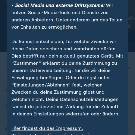
• Social Media und externe Drittsysteme:
Wir
:
:
Betäubungsmittel im Blut?
Vorfall im Weltall
nutzen Social-Media-Tools und Dienste von
CDU-Politiker Bareiß nimmt
Teil von SpaceX-
anderen Anbietern. Unter anderem um das Teilen
Auszeit
offenbar Mond
von Inhalten zu ermöglichen.
Video
0:37
Video
0:58
Du kannst entscheiden, für welche Zwecke wir
deine Daten speichern und verarbeiten dürfen.
Dies betrifft nur dein aktuell genutztes Gerät. Mit
"Zustimmen" erklärst du deine Zustimmung zu
nach oben
unserer Datenverarbeitung, für die wir deine
Einwilligung benötigen. Oder du legst unter
"Einstellungen/Ablehnen" fest, welchen
Zwecken du deine Zustimmung gibst und
welchen nicht. Deine Datenschutzeinstellungen
kannst du jederzeit mit Wirkung für die Zukunft
in deinen Einstellungen widerrufen oder ändern.
Aktuell bei ZDFheute
Hier findest du das Impressum.