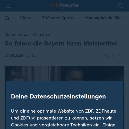
Marienplatz in München:
Video
ZDFheute Xpress
Marienplatz in München
So feiern die Bayern ihren Meistertitel
:
|
17.05.2026 | 14:31
Deine Datenschutzeinstellungen
Um dir eine optimale Website von ZDF, ZDFheute
und ZDFtivi präsentieren zu können, setzen wir
Cookies und vergleichbare Techniken ein. Einige