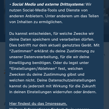
• Social Media und externe Drittsysteme:
Wir
:
:
Nachfahre von Escobars Nilpferden
Zoll-Fund in Charleroi
nutzen Social-Media-Tools und Dienste von
Kolumbien: Mutterloses
Belgien: Illegale
anderen Anbietern. Unter anderem um das Teilen
Hippo-Baby gerettet
Zigarettenfabrik
von Inhalten zu ermöglichen.
Video
0:43
Video
1:15
Du kannst entscheiden, für welche Zwecke wir
deine Daten speichern und verarbeiten dürfen.
Dies betrifft nur dein aktuell genutztes Gerät. Mit
"Zustimmen" erklärst du deine Zustimmung zu
nach oben
unserer Datenverarbeitung, für die wir deine
Einwilligung benötigen. Oder du legst unter
"Einstellungen/Ablehnen" fest, welchen
Zwecken du deine Zustimmung gibst und
welchen nicht. Deine Datenschutzeinstellungen
kannst du jederzeit mit Wirkung für die Zukunft
in deinen Einstellungen widerrufen oder ändern.
Aktuell bei ZDFheute
Hier findest du das Impressum.