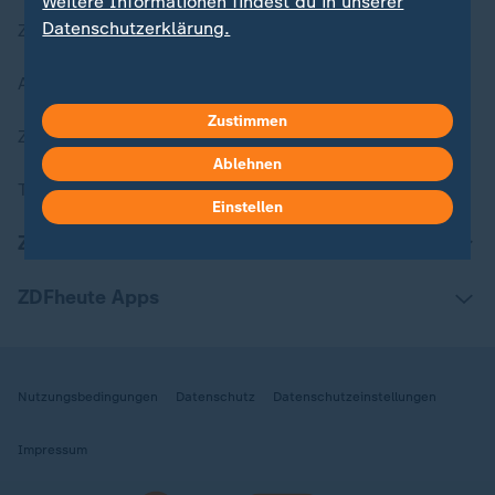
Weitere Informationen findest du in unserer
Datenschutzerklärung.
Zuletzt veröffentlicht
Aktuelle Sendungs-Videos
Zustimmen
ZDFheute Stories
Ablehnen
Themen im Überblick
Einstellen
ZDFheute Update
ZDFheute Apps
Nutzungsbedingungen
Datenschutz
Datenschutzeinstellungen
Impressum