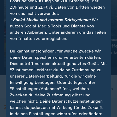
Basis deiner Nutzung von ZDF Streaming, der
ZDFheute und ZDFtivi. Daten von Dritten werden
von uns nicht verwendet.
• Social Media und externe Drittsysteme:
Wir
nutzen Social-Media-Tools und Dienste von
anderen Anbietern. Unter anderem um das Teilen
von Inhalten zu ermöglichen.
:
Mehr Vorfälle als im Vorjahr
Kriegsschiffe der "Trum
DLRG: 261 Badetote bis
US-Kriegsschiffe
Du kannst entscheiden, für welche Zwecke wir
Ende Juli
Rekordsumme k
deine Daten speichern und verarbeiten dürfen.
Video
0:25
Video
0:35
Dies betrifft nur dein aktuell genutztes Gerät. Mit
"Zustimmen" erklärst du deine Zustimmung zu
unserer Datenverarbeitung, für die wir deine
Einwilligung benötigen. Oder du legst unter
"Einstellungen/Ablehnen" fest, welchen
nach oben
Zwecken du deine Zustimmung gibst und
welchen nicht. Deine Datenschutzeinstellungen
kannst du jederzeit mit Wirkung für die Zukunft
in deinen Einstellungen widerrufen oder ändern.