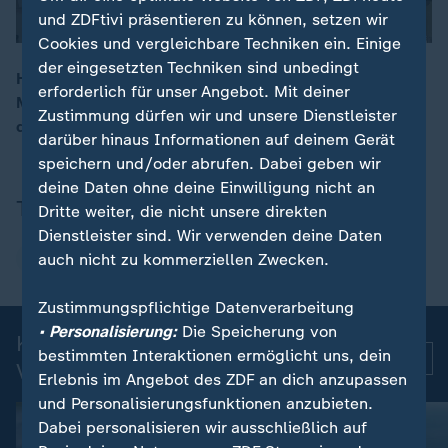
und ZDFtivi präsentieren zu können, setzen wir
Cookies und vergleichbare Techniken ein. Einige
der eingesetzten Techniken sind unbedingt
Harry-Potter-Star Tom Felton, bekannt als Draco
erforderlich für unser Angebot. Mit deiner
Malfoy, ist Glücksbringer für das chinesische Neujahr,
00:16
Zustimmung dürfen wir und unsere Dienstleister
das bald beginnt - und das Dank seines Namens.
darüber hinaus Informationen auf deinem Gerät
speichern und/oder abrufen. Dabei geben wir
deine Daten ohne deine Einwilligung nicht an
Thema
Dritte weiter, die nicht unsere direkten
Dienstleister sind. Wir verwenden deine Daten
auch nicht zu kommerziellen Zwecken.
China
Zustimmungspflichtige Datenverarbeitung
• Personalisierung:
Die Speicherung von
Kurznachrichten: Aktuelle
bestimmten Interaktionen ermöglicht uns, dein
Mehr
Videos
Erlebnis im Angebot des ZDF an dich anzupassen
und Personalisierungsfunktionen anzubieten.
Dabei personalisieren wir ausschließlich auf