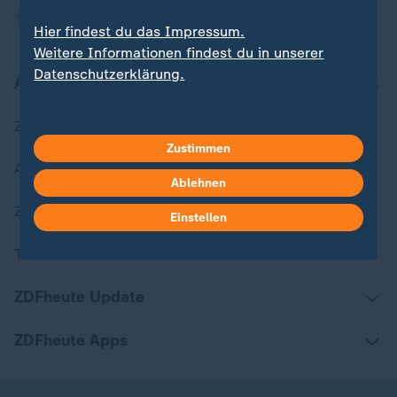
Hier findest du das Impressum.
Weitere Informationen findest du in unserer
Datenschutzerklärung.
Aktuell bei ZDFheute
Zuletzt veröffentlicht
Zustimmen
Aktuelle Sendungs-Videos
Ablehnen
ZDFheute Stories
Einstellen
Themen im Überblick
ZDFheute Update
ZDFheute Apps