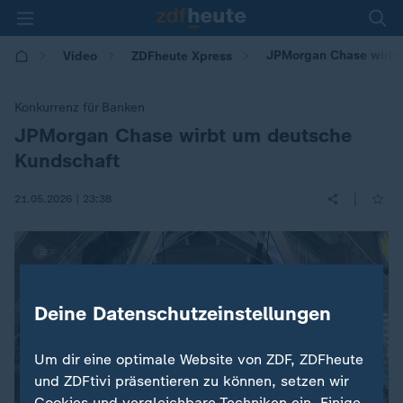
JPMorgan Chase wirbt
Video
ZDFheute Xpress
Konkurrenz für Banken
JPMorgan Chase wirbt um deutsche
:
Kundschaft
|
21.05.2026 | 23:38
Deine Datenschutzeinstellungen
Um dir eine optimale Website von ZDF, ZDFheute
und ZDFtivi präsentieren zu können, setzen wir
Cookies und vergleichbare Techniken ein. Einige