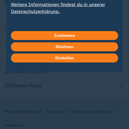
Aktuell bei ZDFheute
Weitere Informationen findest du in unserer
Datenschutzerklärung.
Zuletzt veröffentlicht
Aktuelle Sendungs-Videos
Zustimmen
ZDFheute Stories
Ablehnen
Themen im Überblick
Einstellen
ZDFheute Update
ZDFheute Apps
Nutzungsbedingungen
Datenschutz
Datenschutzeinstellungen
Impressum