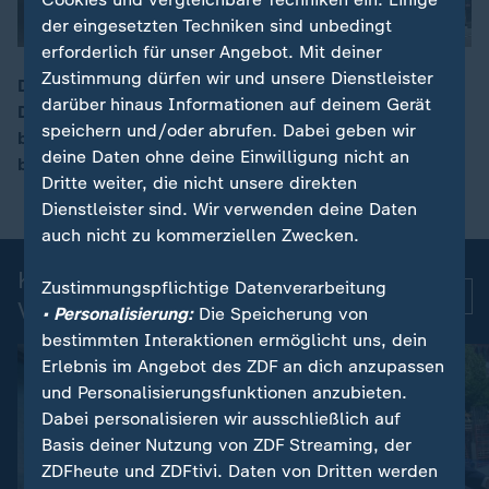
der eingesetzten Techniken sind unbedingt
erforderlich für unser Angebot. Mit deiner
Zustimmung dürfen wir und unsere Dienstleister
Die US-Großbank JPMorgan Chase will ihr Geschäft in
darüber hinaus Informationen auf deinem Gerät
Deutschland ausbauen. Um Kunden zu gewinnen,
00:17
speichern und/oder abrufen. Dabei geben wir
bietet Chase vier Prozent Zinsen auf Tagesgeld. Das
deine Daten ohne deine Einwilligung nicht an
bedeutet mehr Konkurrenz für deutsche Banken.
Dritte weiter, die nicht unsere direkten
Dienstleister sind. Wir verwenden deine Daten
auch nicht zu kommerziellen Zwecken.
Kurznachrichten: Aktuelle
Zustimmungspflichtige Datenverarbeitung
Mehr
Videos
• Personalisierung:
Die Speicherung von
bestimmten Interaktionen ermöglicht uns, dein
Erlebnis im Angebot des ZDF an dich anzupassen
und Personalisierungsfunktionen anzubieten.
Dabei personalisieren wir ausschließlich auf
Basis deiner Nutzung von ZDF Streaming, der
ZDFheute und ZDFtivi. Daten von Dritten werden