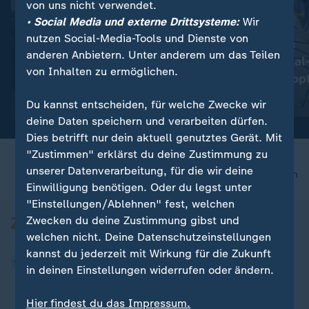
von uns nicht verwendet.
• Social Media und externe Drittsysteme:
Wir
nutzen Social-Media-Tools und Dienste von
:
:
Berlin
US-Berufungsgericht
anderen Anbietern. Unter anderem um das Teilen
Kostendruck gefährdet
Trumps Ballsaal
von Inhalten zu ermöglichen.
Clubszene
vorerst gestopp
Video
0:37
Video
0:28
Du kannst entscheiden, für welche Zwecke wir
deine Daten speichern und verarbeiten dürfen.
Dies betrifft nur dein aktuell genutztes Gerät. Mit
"Zustimmen" erklärst du deine Zustimmung zu
unserer Datenverarbeitung, für die wir deine
nach oben
Einwilligung benötigen. Oder du legst unter
"Einstellungen/Ablehnen" fest, welchen
Zwecken du deine Zustimmung gibst und
welchen nicht. Deine Datenschutzeinstellungen
kannst du jederzeit mit Wirkung für die Zukunft
in deinen Einstellungen widerrufen oder ändern.
Hier findest du das Impressum.