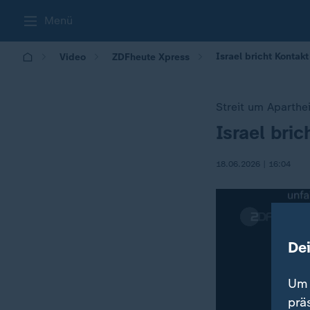
Menü
Israel bricht Konta
Video
ZDFheute Xpress
Streit um Aparthe
Israel bri
:
18.06.2026 | 16:04
De
Um 
prä