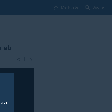
Merkliste
Suche
n ab
|
tivi