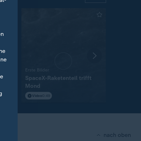
al-
en
ne
ine
:
:
:
meer
Erste Bilder
Budapest
ne
a
SpaceX-Raketenteil trifft
Niedrigwa
Mond
Kriegstot
g
Video
0:49
Video
0:32
nach oben