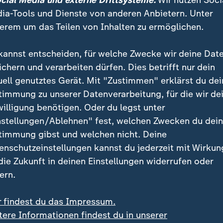
ocial Media und externe Drittsysteme:
Wir nutzen Soci
ia-Tools und Dienste von anderen Anbietern. Unter
erem um das Teilen von Inhalten zu ermöglichen.
kannst entscheiden, für welche Zwecke wir deine Dat
ichern und verarbeiten dürfen. Dies betrifft nur dein
uell genutztes Gerät. Mit "Zustimmen" erklärst du dei
timmung zu unserer Datenverarbeitung, für die wir de
willigung benötigen. Oder du legst unter
:
sche Polizei
Rekordtemperaturen im Mittel
nstellungen/Ablehnen" fest, welchen Zwecken du dei
elmeerraum: Schleuser-
Messungen vor Mallorc
timmung gibst und welchen nicht. Deine
werk zerschlagen
zeigen 33,02 Grad an
enschutzeinstellungen kannst du jederzeit mit Wirkun
deo
0:38
Video
0:56
 die Zukunft in deinen Einstellungen widerrufen oder
ern.
r findest du das Impressum.
tere Informationen findest du in unserer