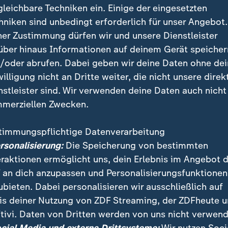
gleichbare Techniken ein. Einige der eingesetzten
hniken sind unbedingt erforderlich für unser Angebot.
ner Zustimmung dürfen wir und unsere Dienstleister
über hinaus Informationen auf deinem Gerät speicher
/oder abrufen. Dabei geben wir deine Daten ohne de
willigung nicht an Dritte weiter, die nicht unsere direk
nstleister sind. Wir verwenden deine Daten auch nicht
merziellen Zwecken.
timmungspflichtige Datenverarbeitung
le Kontakte zu EU-Außenbeauftragter Kaja Kallas ab. Gr
ersonalisierung:
Die Speicherung von bestimmten
Apartheid-Regime in Südafrika verglichen haben. Kalla
eraktionen ermöglicht uns, dein Erlebnis im Angebot 
nicht kommentiert.
 an dich anzupassen und Personalisierungsfunktionen
ubieten. Dabei personalisieren wir ausschließlich auf
is deiner Nutzung von ZDF Streaming, der ZDFheute 
tivi. Daten von Dritten werden von uns nicht verwend
 Videos