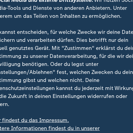
ocial Media und externe Drittsysteme:
Wir nutzen Soci
ia-Tools und Dienste von anderen Anbietern. Unter
erem um das Teilen von Inhalten zu ermöglichen.
kannst entscheiden, für welche Zwecke wir deine Dat
ichern und verarbeiten dürfen. Dies betrifft nur dein
uell genutztes Gerät. Mit "Zustimmen" erklärst du dei
timmung zu unserer Datenverarbeitung, für die wir de
willigung benötigen. Oder du legst unter
:
 Niedrigwasser
nstellungen/Ablehnen" fest, welchen Zwecken du dei
esländer lockern LKW-
:
Russland und Ukraine
timmung gibst und welchen nicht. Deine
verbote
Gegenseitiger Angriff
enschutzeinstellungen kannst du jederzeit mit Wirkun
deo
0:28
Video
0:26
 die Zukunft in deinen Einstellungen widerrufen oder
ern.
r findest du das Impressum.
tere Informationen findest du in unserer