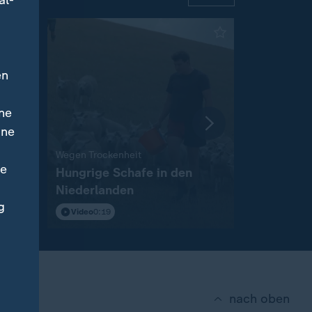
al-
en
ne
ine
:
Wegen Trockenheit
Jährliches M
ne
Hungrige Schafe in den
Taiwan pr
Niederlanden
China
g
Video
0:19
Video
0:23
nach oben