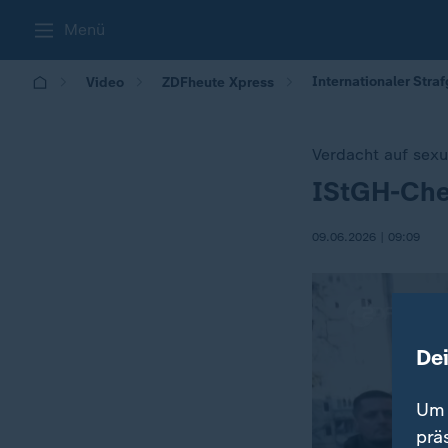
Menü
Internationaler Stra
Video
ZDFheute Xpress
Verdacht auf sexu
IStGH-Che
:
09.06.2026 | 09:09
De
Um 
prä