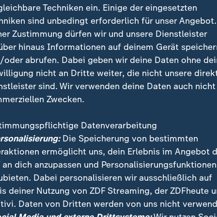
gleichbare Techniken ein. Einige der eingesetzten
hniken sind unbedingt erforderlich für unser Angebot.
ner Zustimmung dürfen wir und unsere Dienstleister
über hinaus Informationen auf deinem Gerät speicher
/oder abrufen. Dabei geben wir deine Daten ohne de
willigung nicht an Dritte weiter, die nicht unsere direk
nstleister sind. Wir verwenden deine Daten auch nicht
merziellen Zwecken.
timmungspflichtige Datenverarbeitung
r des Internationalen Strafgerichtshofs, Karim Khan
ersonalisierung:
Die Speicherung von bestimmten
exueller Übergriffe suspendiert. Eine endgültige Ents
eraktionen ermöglicht uns, dein Erlebnis im Angebot 
ung sollen die Vertragsstaaten treffen.
 an dich anzupassen und Personalisierungsfunktionen
ubieten. Dabei personalisieren wir ausschließlich auf
is deiner Nutzung von ZDF Streaming, der ZDFheute 
tivi. Daten von Dritten werden von uns nicht verwend
 Videos