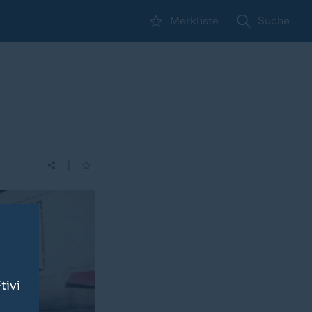
Merkliste
Suche
|
tivi