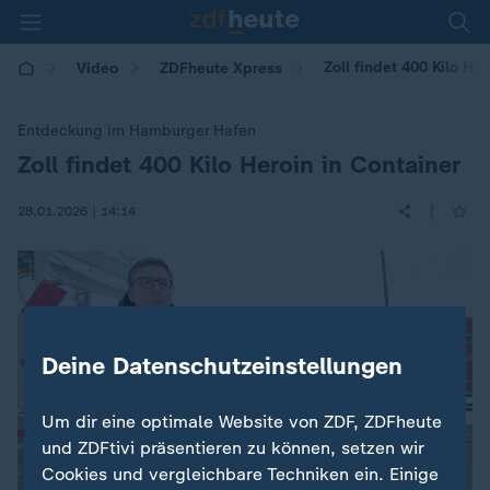
Zoll findet 400 Kilo He
Video
ZDFheute Xpress
Entdeckung im Hamburger Hafen
Zoll findet 400 Kilo Heroin in Container
:
|
28.01.2026 | 14:14
Deine Datenschutzeinstellungen
Um dir eine optimale Website von ZDF, ZDFheute
und ZDFtivi präsentieren zu können, setzen wir
Cookies und vergleichbare Techniken ein. Einige