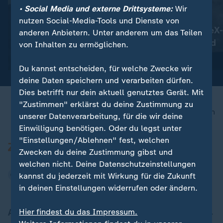
• Social Media und externe Drittsysteme:
Wir
:
:
Betäubungsmittel im Blut?
Vorfall im Weltall
nutzen Social-Media-Tools und Dienste von
CDU-Politiker Bareiß nimmt
Teil von SpaceX-
anderen Anbietern. Unter anderem um das Teilen
Auszeit
offenbar Mond
von Inhalten zu ermöglichen.
Video
0:37
Video
0:58
Du kannst entscheiden, für welche Zwecke wir
deine Daten speichern und verarbeiten dürfen.
Dies betrifft nur dein aktuell genutztes Gerät. Mit
"Zustimmen" erklärst du deine Zustimmung zu
nach oben
unserer Datenverarbeitung, für die wir deine
Einwilligung benötigen. Oder du legst unter
"Einstellungen/Ablehnen" fest, welchen
Zwecken du deine Zustimmung gibst und
welchen nicht. Deine Datenschutzeinstellungen
kannst du jederzeit mit Wirkung für die Zukunft
in deinen Einstellungen widerrufen oder ändern.
Aktuell bei ZDFheute
Hier findest du das Impressum.