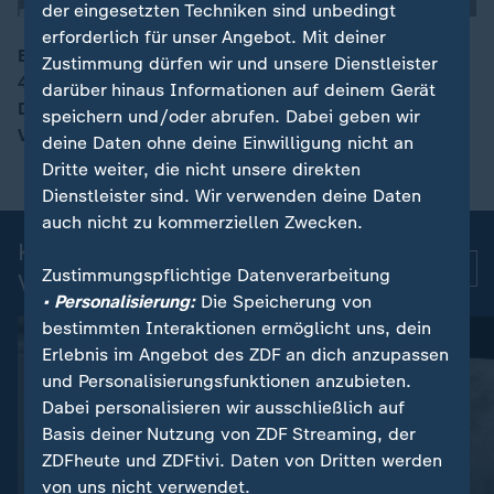
der eingesetzten Techniken sind unbedingt
erforderlich für unser Angebot. Mit deiner
Bereits im Dezember des vergangenen Jahres wurden
Zustimmung dürfen wir und unsere Dienstleister
400 Kilogramm im Hamburger Hafen beschlagnahmt.
darüber hinaus Informationen auf deinem Gerät
00:15
Das Heroin besitzt auf dem Schwarzmarkt einen
speichern und/oder abrufen. Dabei geben wir
Verkaufswert von geschätzt 32 Millionen Euro.
deine Daten ohne deine Einwilligung nicht an
Dritte weiter, die nicht unsere direkten
Dienstleister sind. Wir verwenden deine Daten
auch nicht zu kommerziellen Zwecken.
Kurznachrichten: Aktuelle
Mehr
Zustimmungspflichtige Datenverarbeitung
Videos
• Personalisierung:
Die Speicherung von
bestimmten Interaktionen ermöglicht uns, dein
Erlebnis im Angebot des ZDF an dich anzupassen
und Personalisierungsfunktionen anzubieten.
Dabei personalisieren wir ausschließlich auf
Basis deiner Nutzung von ZDF Streaming, der
ZDFheute und ZDFtivi. Daten von Dritten werden
von uns nicht verwendet.