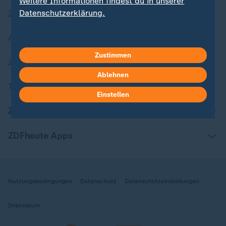
Weitere Informationen findest du in unserer
Datenschutzerklärung.
Zuletzt veröffentlicht
Aktuelle Sendungs-Videos
Zustimmen
ZDFheute Stories
Ablehnen
Themen im Überblick
Einstellen
ZDFheute Update
ZDFheute Apps
Nutzungsbedingungen
Datenschutz
Datenschutzeinstellungen
Impressum