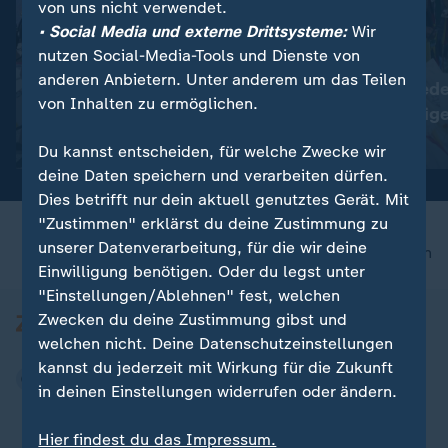
von uns nicht verwendet.
• Social Media und externe Drittsysteme:
Wir
nutzen Social-Media-Tools und Dienste von
:
:
Plauen in Sachsen
Nepal
anderen Anbietern. Unter anderem um das Teilen
Tausende protestieren
Kathmandu gede
von Inhalten zu ermöglichen.
gegen die Bundesregierung
toten Bergsteig
Video
0:28
Video
0:43
Du kannst entscheiden, für welche Zwecke wir
deine Daten speichern und verarbeiten dürfen.
Dies betrifft nur dein aktuell genutztes Gerät. Mit
"Zustimmen" erklärst du deine Zustimmung zu
unserer Datenverarbeitung, für die wir deine
nach oben
Einwilligung benötigen. Oder du legst unter
"Einstellungen/Ablehnen" fest, welchen
Zwecken du deine Zustimmung gibst und
welchen nicht. Deine Datenschutzeinstellungen
kannst du jederzeit mit Wirkung für die Zukunft
in deinen Einstellungen widerrufen oder ändern.
Hier findest du das Impressum.