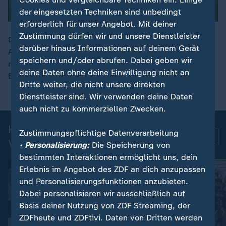
der eingesetzten Techniken sind unbedingt
erforderlich für unser Angebot. Mit deiner
Zustimmung dürfen wir und unsere Dienstleister
Der US-amerikanische Genforscher Craig Venter ist im
darüber hinaus Informationen auf deinem Gerät
Alter von 79 Jahren gestorben. Er hatte das
00:16
speichern und/oder abrufen. Dabei geben wir
menschliche Erbgut entschlüsselt und das erste
deine Daten ohne deine Einwilligung nicht an
Bakterium mit künstlichem Erbgut geschaffen.
Dritte weiter, die nicht unsere direkten
Dienstleister sind. Wir verwenden deine Daten
auch nicht zu kommerziellen Zwecken.
Kurznachrichten: Aktuelle
Zustimmungspflichtige Datenverarbeitung
Mehr
Videos
• Personalisierung:
Die Speicherung von
bestimmten Interaktionen ermöglicht uns, dein
Erlebnis im Angebot des ZDF an dich anzupassen
und Personalisierungsfunktionen anzubieten.
Dabei personalisieren wir ausschließlich auf
Basis deiner Nutzung von ZDF Streaming, der
ZDFheute und ZDFtivi. Daten von Dritten werden