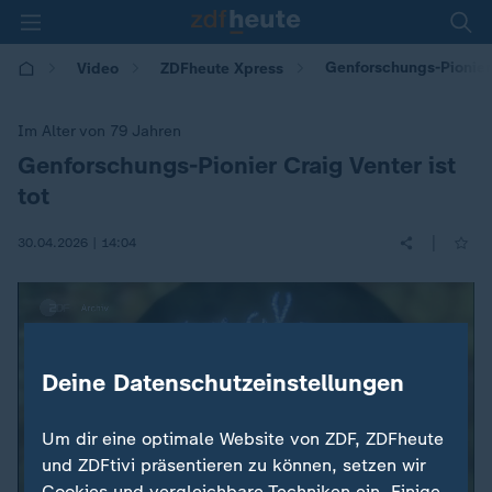
Genforschungs-Pionier C
Video
ZDFheute Xpress
Im Alter von 79 Jahren
Genforschungs-Pionier Craig Venter ist
:
tot
|
30.04.2026 | 14:04
Deine Datenschutzeinstellungen
Um dir eine optimale Website von ZDF, ZDFheute
und ZDFtivi präsentieren zu können, setzen wir
Cookies und vergleichbare Techniken ein. Einige