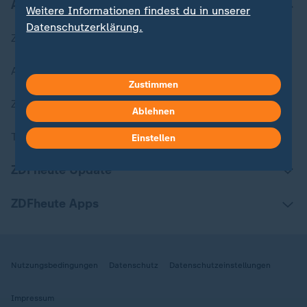
Aktuell bei ZDFheute
Weitere Informationen findest du in unserer
Datenschutzerklärung.
Zuletzt veröffentlicht
Aktuelle Sendungs-Videos
Zustimmen
ZDFheute Stories
Ablehnen
Themen im Überblick
Einstellen
ZDFheute Update
ZDFheute Apps
Nutzungsbedingungen
Datenschutz
Datenschutzeinstellungen
Impressum