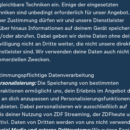
gleichbare Techniken ein. Einige der eingesetzten
hniken sind unbedingt erforderlich für unser Angebot.
ner Zustimmung dürfen wir und unsere Dienstleister
über hinaus Informationen auf deinem Gerät speicher
/oder abrufen. Dabei geben wir deine Daten ohne de
willigung nicht an Dritte weiter, die nicht unsere direk
nstleister sind. Wir verwenden deine Daten auch nicht
merziellen Zwecken.
timmungspflichtige Datenverarbeitung
ädern fehlen genügend Bademeister für die Sommersai
ersonalisierung:
Die Speicherung von bestimmten
er Schwimmmeister warnt deshalb vor verkürzten Öf
eraktionen ermöglicht uns, dein Erlebnis im Angebot 
n.
 an dich anzupassen und Personalisierungsfunktionen
ubieten. Dabei personalisieren wir ausschließlich auf
is deiner Nutzung von ZDF Streaming, der ZDFheute 
tivi. Daten von Dritten werden von uns nicht verwend
 Videos