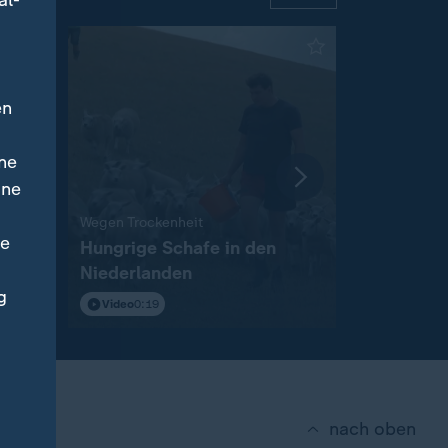
al-
en
ne
ine
:
Wegen Trockenheit
Jährliches M
ne
Hungrige Schafe in den
Taiwan pr
Niederlanden
China
g
Video
0:19
Video
0:23
nach oben