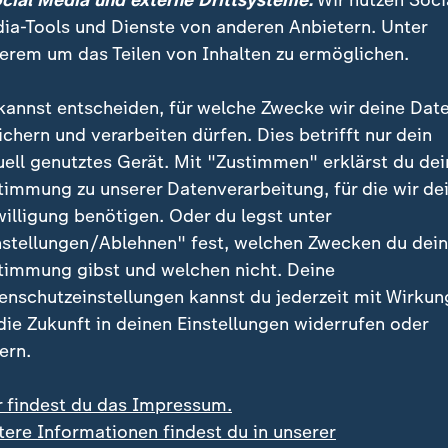
ocial Media und externe Drittsysteme:
Wir nutzen Soci
ia-Tools und Dienste von anderen Anbietern. Unter
erem um das Teilen von Inhalten zu ermöglichen.
kannst entscheiden, für welche Zwecke wir deine Dat
ichern und verarbeiten dürfen. Dies betrifft nur dein
uell genutztes Gerät. Mit "Zustimmen" erklärst du dei
timmung zu unserer Datenverarbeitung, für die wir de
willigung benötigen. Oder du legst unter
:
 Niedrigwasser
nstellungen/Ablehnen" fest, welchen Zwecken du dei
esländer lockern LKW-
:
Russland und Ukraine
timmung gibst und welchen nicht. Deine
verbote
Gegenseitiger Angriff
enschutzeinstellungen kannst du jederzeit mit Wirkun
deo
0:28
Video
0:26
 die Zukunft in deinen Einstellungen widerrufen oder
ern.
r findest du das Impressum.
tere Informationen findest du in unserer