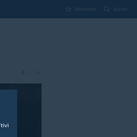
Merkliste
Suche
|
tivi