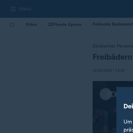
Menü
Fehlende Bademeiste
Video
ZDFheute Xpress
Eklatanter Perso
Freibädern
:
23.05.2026 | 14:02
De
Um 
prä