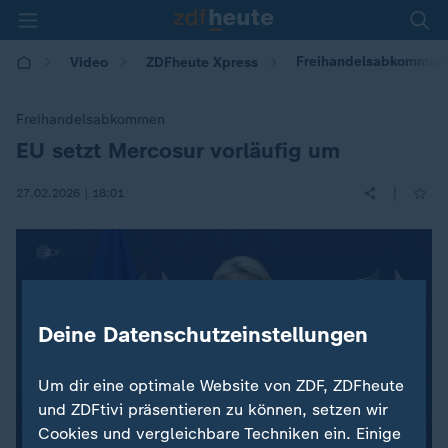
Freihandelsabkommen: 
Video
ZDFheute Xpress
Freihandelsabkommen
EU setzt Mercosur vorläufig um
:
|
27.02.2026 | 18:01
Deine Datenschutzeinstellungen
Um dir eine optimale Website von ZDF, ZDFheute
und ZDFtivi präsentieren zu können, setzen wir
Cookies und vergleichbare Techniken ein. Einige