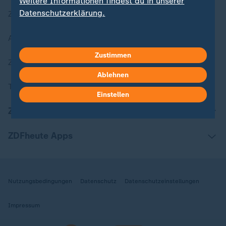
Weitere Informationen findest du in unserer
Datenschutzerklärung.
Zuletzt veröffentlicht
Aktuelle Sendungs-Videos
Zustimmen
ZDFheute Stories
Ablehnen
Themen im Überblick
Einstellen
ZDFheute Update
ZDFheute Apps
Nutzungsbedingungen
Datenschutz
Datenschutzeinstellungen
Impressum