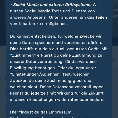
• Social Media und externe Drittsysteme:
Wir
:
Vor Küste Siziliens
60.000 neue Wohnungen
nutzen Social-Media-Tools und Dienste von
Schiffswrack aus Römerzeit
Leere Büros wer
anderen Anbietern. Unter anderem um das Teilen
entdeckt
Wohnraum
von Inhalten zu ermöglichen.
Video
0:19
Video
1:34
Du kannst entscheiden, für welche Zwecke wir
deine Daten speichern und verarbeiten dürfen.
Dies betrifft nur dein aktuell genutztes Gerät. Mit
"Zustimmen" erklärst du deine Zustimmung zu
nach oben
unserer Datenverarbeitung, für die wir deine
Einwilligung benötigen. Oder du legst unter
"Einstellungen/Ablehnen" fest, welchen
Zwecken du deine Zustimmung gibst und
welchen nicht. Deine Datenschutzeinstellungen
kannst du jederzeit mit Wirkung für die Zukunft
in deinen Einstellungen widerrufen oder ändern.
Aktuell bei ZDFheute
Hier findest du das Impressum.