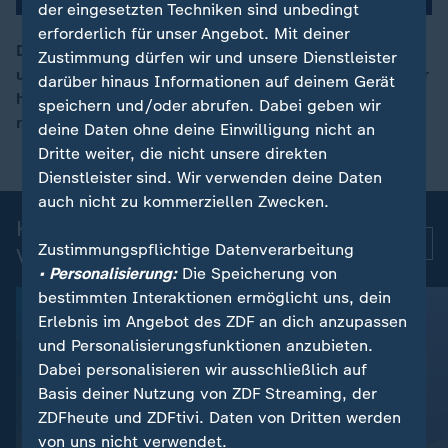
der eingesetzten Techniken sind unbedingt
erforderlich für unser Angebot. Mit deiner
Das Freihandelsabkommen Mercosur zwischen der EU
Zustimmung dürfen wir und unsere Dienstleister
und südamerikanischen Staaten wird umgesetzt. Zuvor
darüber hinaus Informationen auf deinem Gerät
00:16
hatten Uruguay und Argentinien das Abkommen
speichern und/oder abrufen. Dabei geben wir
ratifiziert.
deine Daten ohne deine Einwilligung nicht an
Dritte weiter, die nicht unsere direkten
Dienstleister sind. Wir verwenden deine Daten
auch nicht zu kommerziellen Zwecken.
Kurznachrichten: Aktuelle
Mehr
Zustimmungspflichtige Datenverarbeitung
Videos
• Personalisierung:
Die Speicherung von
bestimmten Interaktionen ermöglicht uns, dein
Erlebnis im Angebot des ZDF an dich anzupassen
und Personalisierungsfunktionen anzubieten.
Dabei personalisieren wir ausschließlich auf
Basis deiner Nutzung von ZDF Streaming, der
ZDFheute und ZDFtivi. Daten von Dritten werden
von uns nicht verwendet.