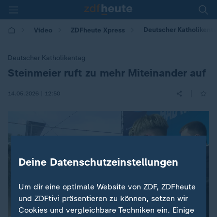
Deutscher Katholikenta
Video
ZDFheute Xpress
Deutscher Katholikentag
Steinmeier ruft zu mehr Miteinander auf
:
|
14.05.2026 | 12:50
Deine Datenschutzeinstellungen
Um dir eine optimale Website von ZDF, ZDFheute
und ZDFtivi präsentieren zu können, setzen wir
Cookies und vergleichbare Techniken ein. Einige