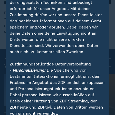
der eingesetzten Techniken sind unbedingt
erforderlich für unser Angebot. Mit deiner
Der diesjährige Katholikentag findet unter dem Motto
Zustimmung dürfen wir und unsere Dienstleister
"Hab Mut, steh auf!" in Würzburg statt. Zum Auftakt
darüber hinaus Informationen auf deinem Gerät
00:07
rief Bundespräsident Steinmeier zu mehr Miteinander
speichern und/oder abrufen. Dabei geben wir
und Zuversicht auf.
deine Daten ohne deine Einwilligung nicht an
Dritte weiter, die nicht unsere direkten
Dienstleister sind. Wir verwenden deine Daten
auch nicht zu kommerziellen Zwecken.
Kurznachrichten: Aktuelle
Mehr
Zustimmungspflichtige Datenverarbeitung
Videos
• Personalisierung:
Die Speicherung von
bestimmten Interaktionen ermöglicht uns, dein
Erlebnis im Angebot des ZDF an dich anzupassen
und Personalisierungsfunktionen anzubieten.
Dabei personalisieren wir ausschließlich auf
Basis deiner Nutzung von ZDF Streaming, der
ZDFheute und ZDFtivi. Daten von Dritten werden
von uns nicht verwendet.