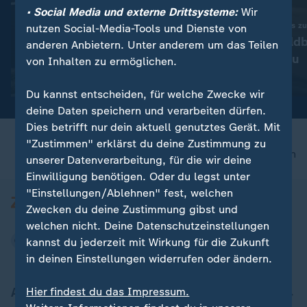
• Social Media und externe Drittsysteme:
Wir
:
Zweites Quartal
Temperaturen von bis z
nutzen Social-Media-Tools und Dienste von
Gewinn bei Daimler Truck
Bulgarien: Wald
anderen Anbietern. Unter anderem um das Teilen
eingebrochen
für langen Stau
von Inhalten zu ermöglichen.
Video
0:38
Video
0:20
Du kannst entscheiden, für welche Zwecke wir
deine Daten speichern und verarbeiten dürfen.
Dies betrifft nur dein aktuell genutztes Gerät. Mit
"Zustimmen" erklärst du deine Zustimmung zu
nach oben
unserer Datenverarbeitung, für die wir deine
Einwilligung benötigen. Oder du legst unter
"Einstellungen/Ablehnen" fest, welchen
Zwecken du deine Zustimmung gibst und
welchen nicht. Deine Datenschutzeinstellungen
kannst du jederzeit mit Wirkung für die Zukunft
in deinen Einstellungen widerrufen oder ändern.
Aktuell bei ZDFheute
Hier findest du das Impressum.