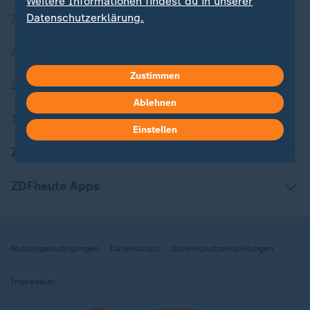
Weitere Informationen findest du in unserer
Datenschutzerklärung.
Zuletzt veröffentlicht
Aktuelle Sendungs-Videos
Zustimmen
ZDFheute Stories
Ablehnen
Themen im Überblick
Einstellen
ZDFheute Update
ZDFheute Apps
Nutzungsbedingungen
Datenschutz
Datenschutzeinstellungen
Impressum