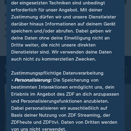
der eingesetzten Techniken sind unbedingt
erforderlich für unser Angebot. Mit deiner
Der britische Maler David Hockney ist im Alter von 88
Zustimmung dürfen wir und unsere Dienstleister
Jahren in seiner Londoner Wohnung gestorben. Er galt
darüber hinaus Informationen auf deinem Gerät
00:16
als einer der einflussreichsten europäischen Künstler
speichern und/oder abrufen. Dabei geben wir
der Gegenwart.
deine Daten ohne deine Einwilligung nicht an
Dritte weiter, die nicht unsere direkten
Dienstleister sind. Wir verwenden deine Daten
auch nicht zu kommerziellen Zwecken.
Kurznachrichten: Aktuelle
Mehr
Zustimmungspflichtige Datenverarbeitung
Videos
• Personalisierung:
Die Speicherung von
bestimmten Interaktionen ermöglicht uns, dein
Erlebnis im Angebot des ZDF an dich anzupassen
und Personalisierungsfunktionen anzubieten.
Dabei personalisieren wir ausschließlich auf
Basis deiner Nutzung von ZDF Streaming, der
ZDFheute und ZDFtivi. Daten von Dritten werden
von uns nicht verwendet.