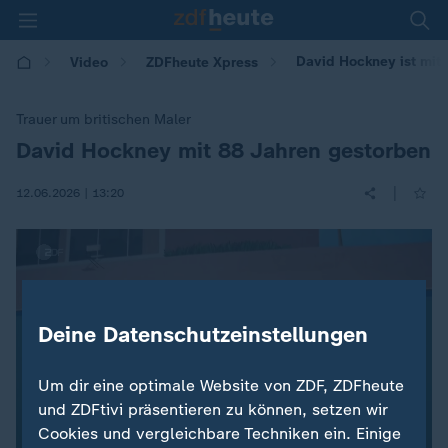
David Hockney ist mit
Video
ZDFheute Xpress
Trauer um britischen Maler
David Hockney mit 88 Jahren gestorben
:
|
12.06.2026 | 13:20
Deine Datenschutzeinstellungen
Um dir eine optimale Website von ZDF, ZDFheute
und ZDFtivi präsentieren zu können, setzen wir
Cookies und vergleichbare Techniken ein. Einige