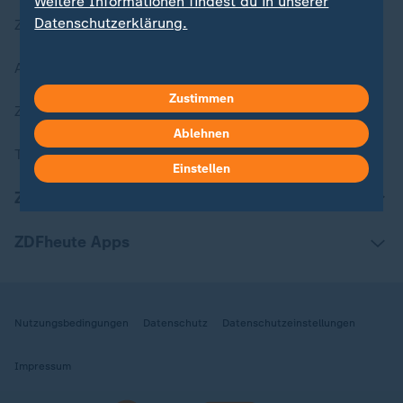
Weitere Informationen findest du in unserer
Datenschutzerklärung.
Zuletzt veröffentlicht
Aktuelle Sendungs-Videos
Zustimmen
ZDFheute Stories
Ablehnen
Themen im Überblick
Einstellen
ZDFheute Update
ZDFheute Apps
Nutzungsbedingungen
Datenschutz
Datenschutzeinstellungen
Impressum