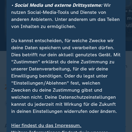
• Social Media und externe Drittsysteme:
Wir
:
Ungenügender Kinderschutz
Von Iran unterstützte R
nutzen Social-Media-Tools und Dienste von
Meta: US-Gericht verhängt
Saudi-Arabien m
anderen Anbietern. Unter anderem um das Teilen
Millionenstrafe
Angriffe der Hut
von Inhalten zu ermöglichen.
Video
0:26
Video
0:22
Du kannst entscheiden, für welche Zwecke wir
deine Daten speichern und verarbeiten dürfen.
Dies betrifft nur dein aktuell genutztes Gerät. Mit
"Zustimmen" erklärst du deine Zustimmung zu
nach oben
unserer Datenverarbeitung, für die wir deine
Einwilligung benötigen. Oder du legst unter
"Einstellungen/Ablehnen" fest, welchen
Zwecken du deine Zustimmung gibst und
welchen nicht. Deine Datenschutzeinstellungen
kannst du jederzeit mit Wirkung für die Zukunft
in deinen Einstellungen widerrufen oder ändern.
Aktuell bei ZDFheute
Hier findest du das Impressum.