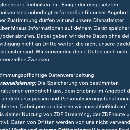
gleichbare Techniken ein. Einige der eingesetzten
hniken sind unbedingt erforderlich für unser Angebot.
ner Zustimmung dürfen wir und unsere Dienstleister
über hinaus Informationen auf deinem Gerät speicher
/oder abrufen. Dabei geben wir deine Daten ohne de
willigung nicht an Dritte weiter, die nicht unsere direk
nstleister sind. Wir verwenden deine Daten auch nicht
merziellen Zwecken.
timmungspflichtige Datenverarbeitung
in Clan-Mitglied beigesetzt - die Polizei ist im Großein
ersonalisierung:
Die Speicherung von bestimmten
die Sehitlik-Moschee, um zu verhindern, dass die Lag
eraktionen ermöglicht uns, dein Erlebnis im Angebot 
 an dich anzupassen und Personalisierungsfunktionen
ubieten. Dabei personalisieren wir ausschließlich auf
is deiner Nutzung von ZDF Streaming, der ZDFheute 
tivi. Daten von Dritten werden von uns nicht verwend
 Videos