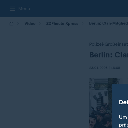
Menü
Berlin: Clan-Mitglie
Video
ZDFheute Xpress
Polizei-Großeinsa
Berlin: Cl
:
23.01.2026 | 16:08
De
Um 
prä