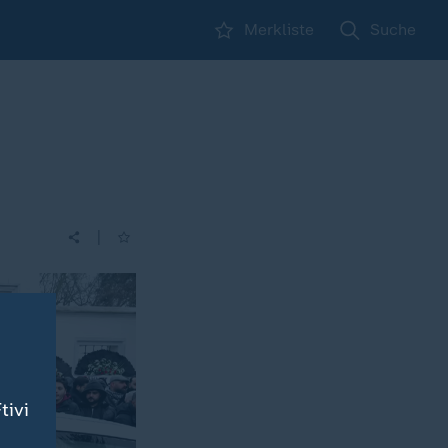
Merkliste
Suche
|
tivi