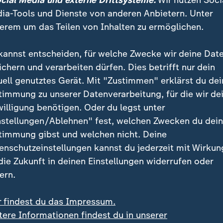
ocial Media und externe Drittsysteme:
Wir nutzen Soci
ia-Tools und Dienste von anderen Anbietern. Unter
erem um das Teilen von Inhalten zu ermöglichen.
kannst entscheiden, für welche Zwecke wir deine Dat
ichern und verarbeiten dürfen. Dies betrifft nur dein
uell genutztes Gerät. Mit "Zustimmen" erklärst du dei
timmung zu unserer Datenverarbeitung, für die wir de
willigung benötigen. Oder du legst unter
:
:
agsfahrverbot für Lkw
Für Reisende aus Italien
nstellungen/Ablehnen" fest, welchen Zwecken du dei
ehrsminister Bilger
Spanien führt
timmung gibst und welchen nicht. Deine
eidigt Aussetzung
Grenzkontrollen ein
enschutzeinstellungen kannst du jederzeit mit Wirkun
deo
1:48
Video
0:19
 die Zukunft in deinen Einstellungen widerrufen oder
ern.
r findest du das Impressum.
tere Informationen findest du in unserer