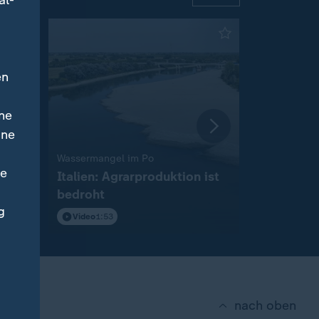
al-
en
ne
ine
:
Wassermangel im Po
Wegen Niedr
ne
Italien: Agrarproduktion ist
Bundeslän
bedroht
Fahrverbo
g
Video
1:53
Video
0:28
nach oben