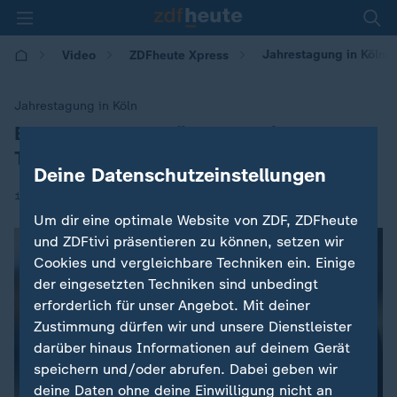
Jahrestagung in Köln: 
Video
ZDFheute Xpress
Jahrestagung in Köln
Beamtenbund erhöht Druck im
:
Tarifkonflikt
Deine Datenschutzeinstellungen
|
12.01.2026 | 15:00
Um dir eine optimale Website von ZDF, ZDFheute
und ZDFtivi präsentieren zu können, setzen wir
Cookies und vergleichbare Techniken ein. Einige
der eingesetzten Techniken sind unbedingt
erforderlich für unser Angebot. Mit deiner
Es ist ein Fehler aufgetreten. Versuche
Zustimmung dürfen wir und unsere Dienstleister
es später noch einmal. Errorcode:1
darüber hinaus Informationen auf deinem Gerät
speichern und/oder abrufen. Dabei geben wir
deine Daten ohne deine Einwilligung nicht an