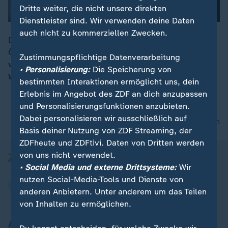
Dritte weiter, die nicht unsere direkten
Dienstleister sind. Wir verwenden deine Daten
auch nicht zu kommerziellen Zwecken.
Der Beamtenbund dbb macht im Tarifkonflikt des
Öffentlichen Dienstes Druck. Falls es kein
Zustimmungspflichtige Datenverarbeitung
verhandlungsfähiges Angebot gebe, würden die
• Personalisierung:
Die Speicherung von
Warnstreiks ausgeweitet, warnte dbb-Chef Geyer.
bestimmten Interaktionen ermöglicht uns, dein
Erlebnis im Angebot des ZDF an dich anzupassen
und Personalisierungsfunktionen anzubieten.
Dabei personalisieren wir ausschließlich auf
nach oben
Basis deiner Nutzung von ZDF Streaming, der
ZDFheute und ZDFtivi. Daten von Dritten werden
von uns nicht verwendet.
• Social Media und externe Drittsysteme:
Wir
nutzen Social-Media-Tools und Dienste von
anderen Anbietern. Unter anderem um das Teilen
von Inhalten zu ermöglichen.
Aktuell bei ZDFheute