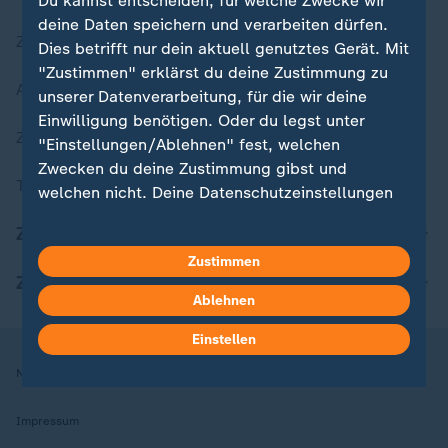
Du kannst entscheiden, für welche Zwecke wir
deine Daten speichern und verarbeiten dürfen.
Zuletzt veröffentlicht
Dies betrifft nur dein aktuell genutztes Gerät. Mit
"Zustimmen" erklärst du deine Zustimmung zu
Aktuelle Sendungs-Videos
unserer Datenverarbeitung, für die wir deine
Einwilligung benötigen. Oder du legst unter
ZDFheute Stories
"Einstellungen/Ablehnen" fest, welchen
Zwecken du deine Zustimmung gibst und
Themen im Überblick
welchen nicht. Deine Datenschutzeinstellungen
kannst du jederzeit mit Wirkung für die Zukunft
ZDFheute Update
in deinen Einstellungen widerrufen oder ändern.
Zustimmen
ZDFheute Apps
Hier findest du das Impressum.
Ablehnen
Weitere Informationen findest du in unserer
Datenschutzerklärung.
Einstellen
Nutzungsbedingungen
Datenschutz
Datenschutzeinstellungen
Impressum