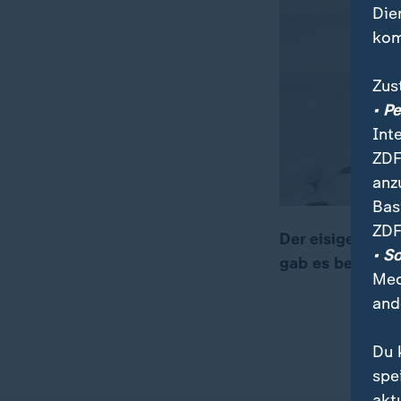
Die
kom
Zus
• P
Int
ZDF
anz
Bas
ZDF
Der eisige Winte
• S
gab es bei Euro
00:11
00:22
Med
and
Du 
spe
akt