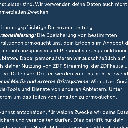
nstleister sind. Wir verwenden deine Daten auch nicht
merziellen Zwecken.
timmungspflichtige Datenverarbeitung
ersonalisierung:
Die Speicherung von bestimmten
eraktionen ermöglicht uns, dein Erlebnis im Angebot 
 an dich anzupassen und Personalisierungsfunktionen
ubieten. Dabei personalisieren wir ausschließlich auf
is deiner Nutzung von ZDF Streaming, der ZDFheute 
tivi. Daten von Dritten werden von uns nicht verwend
r hat in Ungarn den Plattensee fast vollständig zufrie
ocial Media und externe Drittsysteme:
Wir nutzen Soci
pas größtem Binnensee zuletzt vor rund zehn Jahren.
ia-Tools und Dienste von anderen Anbietern. Unter
erem um das Teilen von Inhalten zu ermöglichen.
kannst entscheiden, für welche Zwecke wir deine Dat
ichern und verarbeiten dürfen. Dies betrifft nur dein
uell genutztes Gerät. Mit "Zustimmen" erklärst du dei