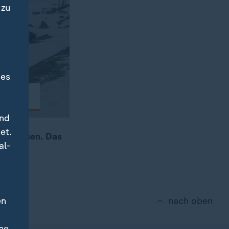
 zu
des
und
et.
ren lassen. Das
al-
en
nach oben
ne