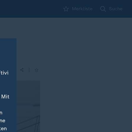
Merkliste
Suche
|
tivi
 Mit
n
ine
ten