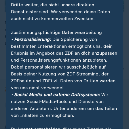
Dritte weiter, die nicht unsere direkten
Dienstleister sind. Wir verwenden deine Daten
auch nicht zu kommerziellen Zwecken.
Nach Israels Luftangriff auf ein Krankenhaus in Gaza
mit 20 Toten fordern die Nachrichtenagenturen AP und
00:16
Zustimmungspflichtige Datenverarbeitung
Reuters Aufklärung. Israel hat eine interne
• Personalisierung:
Die Speicherung von
Untersuchung eingeleitet.
bestimmten Interaktionen ermöglicht uns, dein
Erlebnis im Angebot des ZDF an dich anzupassen
und Personalisierungsfunktionen anzubieten.
Dabei personalisieren wir ausschließlich auf
nach oben
Basis deiner Nutzung von ZDF Streaming, der
ZDFheute und ZDFtivi. Daten von Dritten werden
von uns nicht verwendet.
• Social Media und externe Drittsysteme:
Wir
nutzen Social-Media-Tools und Dienste von
anderen Anbietern. Unter anderem um das Teilen
von Inhalten zu ermöglichen.
Aktuell bei ZDFheute