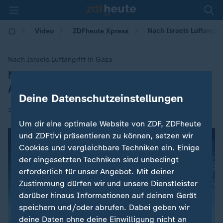
Nach Israels Luftangri
Video
ZDFheute Xpress
Nach Israels Luftangriff in Gaza
Nachrichtenagenturen fordern
:
Aufklärung
Deine Datenschutzeinstellungen
|
26.08.2025 | 11:00
Um dir eine optimale Website von ZDF, ZDFheute
und ZDFtivi präsentieren zu können, setzen wir
Cookies und vergleichbare Techniken ein. Einige
der eingesetzten Techniken sind unbedingt
erforderlich für unser Angebot. Mit deiner
Zustimmung dürfen wir und unsere Dienstleister
darüber hinaus Informationen auf deinem Gerät
speichern und/oder abrufen. Dabei geben wir
deine Daten ohne deine Einwilligung nicht an