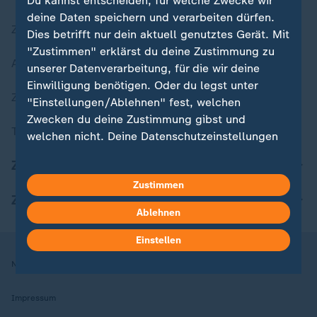
Du kannst entscheiden, für welche Zwecke wir
deine Daten speichern und verarbeiten dürfen.
Zuletzt veröffentlicht
Dies betrifft nur dein aktuell genutztes Gerät. Mit
"Zustimmen" erklärst du deine Zustimmung zu
Aktuelle Sendungs-Videos
unserer Datenverarbeitung, für die wir deine
Einwilligung benötigen. Oder du legst unter
ZDFheute Stories
"Einstellungen/Ablehnen" fest, welchen
Zwecken du deine Zustimmung gibst und
Themen im Überblick
welchen nicht. Deine Datenschutzeinstellungen
kannst du jederzeit mit Wirkung für die Zukunft
ZDFheute Update
in deinen Einstellungen widerrufen oder ändern.
Zustimmen
ZDFheute Apps
Hier findest du das Impressum.
Ablehnen
Weitere Informationen findest du in unserer
Datenschutzerklärung.
Einstellen
Nutzungsbedingungen
Datenschutz
Datenschutzeinstellungen
Impressum