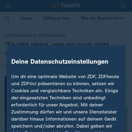
Was die Epstein-Untersuc
Video
ZDFheute live
US-Ausschuss zu Epstein-Akten
"Es gibt vieles, was wir noch nicht
:
wissen"
Deine Datenschutzeinstellungen
|
10.06.2026 | 15:35
Um dir eine optimale Website von ZDF, ZDFheute
und ZDFtivi präsentieren zu können, setzen wir
Cookies und vergleichbare Techniken ein. Einige
der eingesetzten Techniken sind unbedingt
erforderlich für unser Angebot. Mit deiner
Zustimmung dürfen wir und unsere Dienstleister
darüber hinaus Informationen auf deinem Gerät
speichern und/oder abrufen. Dabei geben wir