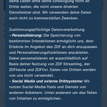
deine Daten ohne deine Einwilligung nicht an
Dritte weiter, die nicht unsere direkten
Dienstleister sind. Wir verwenden deine Daten
auch nicht zu kommerziellen Zwecken.
"Diese Regierung wird Trump nicht gefährden", so
ZDF-Korrespondentin Heike Slansky aus Washington
00:15
Zustimmungspflichtige Datenverarbeitung
bei ZDFheute live. Die Verantwortlichen in Washington
• Personalisierung:
Die Speicherung von
seien alle Vertraute des US-Präsidenten.
bestimmten Interaktionen ermöglicht uns, dein
Erlebnis im Angebot des ZDF an dich anzupassen
und Personalisierungsfunktionen anzubieten.
Themen
Dabei personalisieren wir ausschließlich auf
Basis deiner Nutzung von ZDF Streaming, der
Jeffrey Epstein
Donald Trump
ZDFheute und ZDFtivi. Daten von Dritten werden
von uns nicht verwendet.
• Social Media und externe Drittsysteme:
Wir
nach oben
nutzen Social-Media-Tools und Dienste von
anderen Anbietern. Unter anderem um das Teilen
von Inhalten zu ermöglichen.