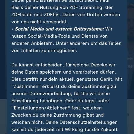
Dabei personalisieren wir ausschließlich auf
Basis deiner Nutzung von ZDF Streaming, der
ZDFheute und ZDFtivi. Daten von Dritten werden
von uns nicht verwendet.
• Social Media und externe Drittsysteme:
Wir
nutzen Social-Media-Tools und Dienste von
anderen Anbietern. Unter anderem um das Teilen
von Inhalten zu ermöglichen.
:
:
Abwehr ballistischer Raketen
Ukraine trifft neue Ziele
Du kannst entscheiden, für welche Zwecke wir
"Das ist die Champions-
"Deutlicher Angr
deine Daten speichern und verarbeiten dürfen.
League der Technologie"
Alltag"
Dies betrifft nur dein aktuell genutztes Gerät. Mit
Video
19:01
Video
5:04
"Zustimmen" erklärst du deine Zustimmung zu
unserer Datenverarbeitung, für die wir deine
Einwilligung benötigen. Oder du legst unter
"Einstellungen/Ablehnen" fest, welchen
nach oben
Zwecken du deine Zustimmung gibst und
welchen nicht. Deine Datenschutzeinstellungen
kannst du jederzeit mit Wirkung für die Zukunft