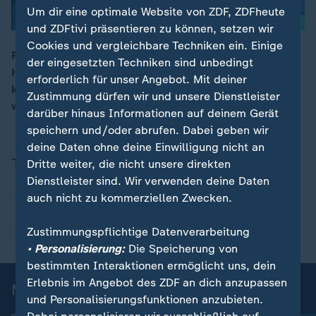
Um dir eine optimale Website von ZDF, ZDFheute
und ZDFtivi präsentieren zu können, setzen wir
Cookies und vergleichbare Techniken ein. Einige
Peking wolle Russland zeigen, dass es am längeren
der eingesetzten Techniken sind unbedingt
Hebel sitzt, sagt China-Expertin Seiwert. Wenn es um
00:17
erforderlich für unser Angebot. Mit deiner
konkrete Zusammenarbeit gehe, sei dieses Treffen
Zustimmung dürfen wir und unsere Dienstleister
wenig erfolgreich gewesen.
darüber hinaus Informationen auf deinem Gerät
speichern und/oder abrufen. Dabei geben wir
deine Daten ohne deine Einwilligung nicht an
Themen
Dritte weiter, die nicht unsere direkten
Dienstleister sind. Wir verwenden deine Daten
auch nicht zu kommerziellen Zwecken.
Wladimir Putin
Xi Jinping
Russland
China
Zustimmungspflichtige Datenverarbeitung
• Personalisierung:
Die Speicherung von
bestimmten Interaktionen ermöglicht uns, dein
Erlebnis im Angebot des ZDF an dich anzupassen
Mehr aus ZDFheute live
und Personalisierungsfunktionen anzubieten.