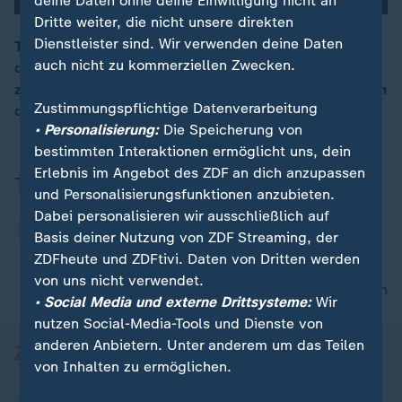
deine Daten ohne deine Einwilligung nicht an
Dritte weiter, die nicht unsere direkten
Dienstleister sind. Wir verwenden deine Daten
Taucher wollen mithilfe von Pontons und Luftkissen
auch nicht zu kommerziellen Zwecken.
den gestrandeten Wal retten und ins offene Meer
00:16
ziehen. Behörden stimmen zu, doch Tierschützer halten
Zustimmungspflichtige Datenverarbeitung
den Versuch für qualvolle Zeitverzögerung.
• Personalisierung:
Die Speicherung von
bestimmten Interaktionen ermöglicht uns, dein
Erlebnis im Angebot des ZDF an dich anzupassen
Thema
und Personalisierungsfunktionen anzubieten.
Dabei personalisieren wir ausschließlich auf
Buckelwal Ostsee
Basis deiner Nutzung von ZDF Streaming, der
ZDFheute und ZDFtivi. Daten von Dritten werden
von uns nicht verwendet.
nach oben
• Social Media und externe Drittsysteme:
Wir
nutzen Social-Media-Tools und Dienste von
anderen Anbietern. Unter anderem um das Teilen
von Inhalten zu ermöglichen.