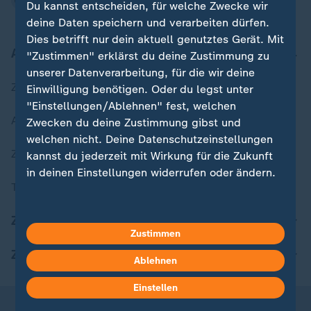
Du kannst entscheiden, für welche Zwecke wir
deine Daten speichern und verarbeiten dürfen.
Dies betrifft nur dein aktuell genutztes Gerät. Mit
Aktuell bei ZDFheute
"Zustimmen" erklärst du deine Zustimmung zu
unserer Datenverarbeitung, für die wir deine
Zuletzt veröffentlicht
Einwilligung benötigen. Oder du legst unter
"Einstellungen/Ablehnen" fest, welchen
Aktuelle Sendungs-Videos
Zwecken du deine Zustimmung gibst und
welchen nicht. Deine Datenschutzeinstellungen
ZDFheute Stories
kannst du jederzeit mit Wirkung für die Zukunft
in deinen Einstellungen widerrufen oder ändern.
Themen im Überblick
Hier findest du das Impressum.
ZDFheute Update
Weitere Informationen findest du in unserer
Zustimmen
Datenschutzerklärung.
ZDFheute Apps
Ablehnen
Einstellen