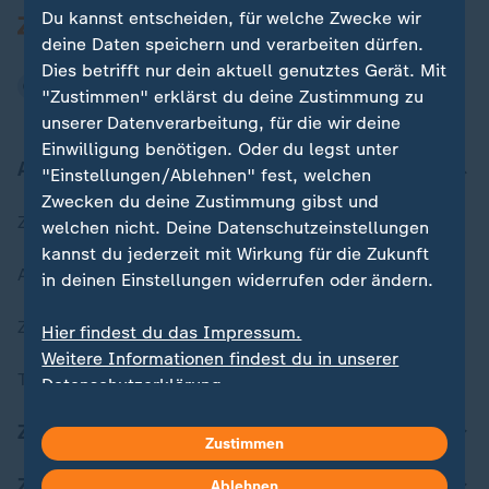
Du kannst entscheiden, für welche Zwecke wir
deine Daten speichern und verarbeiten dürfen.
Dies betrifft nur dein aktuell genutztes Gerät. Mit
"Zustimmen" erklärst du deine Zustimmung zu
unserer Datenverarbeitung, für die wir deine
Einwilligung benötigen. Oder du legst unter
Aktuell bei ZDFheute
"Einstellungen/Ablehnen" fest, welchen
Zwecken du deine Zustimmung gibst und
Zuletzt veröffentlicht
welchen nicht. Deine Datenschutzeinstellungen
kannst du jederzeit mit Wirkung für die Zukunft
Aktuelle Sendungs-Videos
in deinen Einstellungen widerrufen oder ändern.
ZDFheute Stories
Hier findest du das Impressum.
Weitere Informationen findest du in unserer
Themen im Überblick
Datenschutzerklärung.
ZDFheute Update
Zustimmen
ZDFheute Apps
Ablehnen