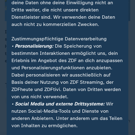
deine Daten ohne deine Einwilligung nicht an
Dritte weiter, die nicht unsere direkten
Dienstleister sind. Wir verwenden deine Daten
auch nicht zu kommerziellen Zwecken.
In der Handball-Bundesliga spielt Silvio Heinevetter
Zustimmungspflichtige Datenverarbeitung
seine 20. Saison. Im letzten Sommer kehrte er in seine
00:16
• Personalisierung:
Die Speicherung von
Heimat nach Thüringen, zurück. Mit ThSV Eisenach
bestimmten Interaktionen ermöglicht uns, dein
trifft der frühere Nationaltorhüter nun auf seinen
Erlebnis im Angebot des ZDF an dich anzupassen
ehemaligen Verein SC Magdeburg.
und Personalisierungsfunktionen anzubieten.
Dabei personalisieren wir ausschließlich auf
Basis deiner Nutzung von ZDF Streaming, der
Thema
ZDFheute und ZDFtivi. Daten von Dritten werden
von uns nicht verwendet.
Handball-Bundesliga
• Social Media und externe Drittsysteme:
Wir
nutzen Social-Media-Tools und Dienste von
anderen Anbietern. Unter anderem um das Teilen
nach oben
von Inhalten zu ermöglichen.