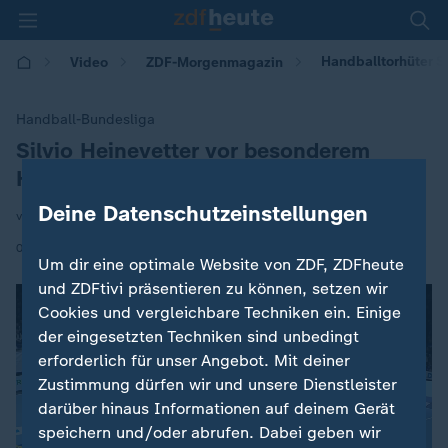
Handballtorhüter S
Video
ZDF-Morgenmagazin
Handball-Bundesliga
Silvio Heinevetter vor besonderem
:
Heimspiel
Deine Datenschutzeinstellungen
von Marc Windgassen
|
04.03.2025 | 05:30
Um dir eine optimale Website von ZDF, ZDFheute
und ZDFtivi präsentieren zu können, setzen wir
Cookies und vergleichbare Techniken ein. Einige
der eingesetzten Techniken sind unbedingt
erforderlich für unser Angebot. Mit deiner
Zustimmung dürfen wir und unsere Dienstleister
darüber hinaus Informationen auf deinem Gerät
speichern und/oder abrufen. Dabei geben wir