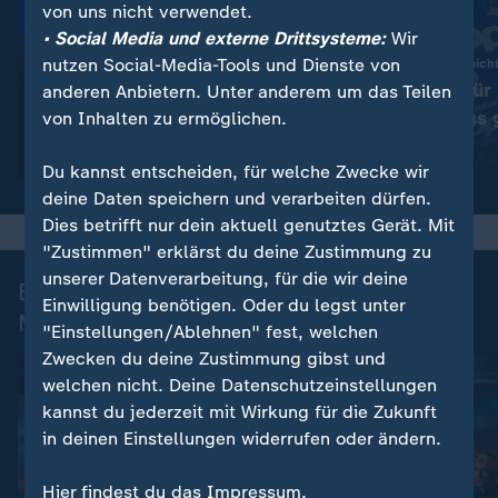
von uns nicht verwendet.
• Social Media und externe Drittsysteme:
Wir
nutzen Social-Media-Tools und Dienste von
Entscheidung noch nicht
Victoria Carl fü
anderen Anbietern. Unter anderem um das Teilen
:
Sport | Wintersport
FIS: Ospelt folgt auf Eliasch
wegen Dopings 
von Inhalten zu ermöglichen.
Video
1:40
Video
1:35
Du kannst entscheiden, für welche Zwecke wir
deine Daten speichern und verarbeiten dürfen.
Dies betrifft nur dein aktuell genutztes Gerät. Mit
"Zustimmen" erklärst du deine Zustimmung zu
unserer Datenverarbeitung, für die wir deine
Biathlon Nation - Ein Team. Eine
Einwilligung benötigen. Oder du legst unter
Mission.
"Einstellungen/Ablehnen" fest, welchen
Zwecken du deine Zustimmung gibst und
welchen nicht. Deine Datenschutzeinstellungen
kannst du jederzeit mit Wirkung für die Zukunft
in deinen Einstellungen widerrufen oder ändern.
Hier findest du das Impressum.