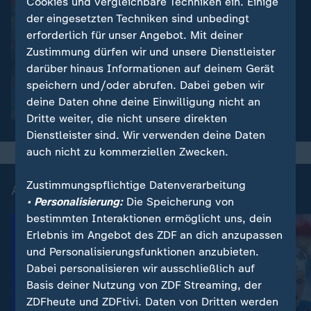
Cookies und vergleichbare Techniken ein. Einige
der eingesetzten Techniken sind unbedingt
erforderlich für unser Angebot. Mit deiner
Zustimmung dürfen wir und unsere Dienstleister
darüber hinaus Informationen auf deinem Gerät
:
"Nicht fair" und "skandalös"
Biathlon-Stars kritisieren
speichern und/oder abrufen. Dabei geben wir
neue Startregel
deine Daten ohne deine Einwilligung nicht an
Dritte weiter, die nicht unsere direkten
Dienstleister sind. Wir verwenden deine Daten
auch nicht zu kommerziellen Zwecken.
Zustimmungspflichtige Datenverarbeitung
Aktuelle Videos zum Wintersport
• Personalisierung:
Die Speicherung von
bestimmten Interaktionen ermöglicht uns, dein
Erlebnis im Angebot des ZDF an dich anzupassen
und Personalisierungsfunktionen anzubieten.
Dabei personalisieren wir ausschließlich auf
Basis deiner Nutzung von ZDF Streaming, der
ZDFheute und ZDFtivi. Daten von Dritten werden