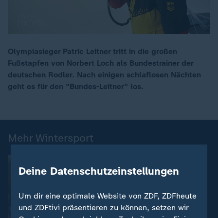
Olympiasieger Patric Leitner tritt in die großen
Fußstapfen von Norbert Loch als Bundestrainer der
00:17
deutschen Rodler. Nach einigen schlaflosen Nächten
geht es für den "Bundes-Leitner" los.
Mehr Wintersport
Deine Datenschutzeinstellungen
Um dir eine optimale Website von ZDF, ZDFheute
und ZDFtivi präsentieren zu können, setzen wir