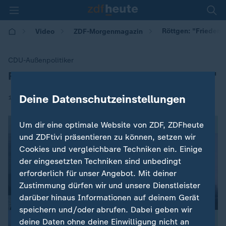
Röttgen: "Frieden m
Video
ZDF-Morgenmagazin
CDU-Außenpolitiker
Röttgen: "Frieden militärisch absichern"
:
|
Deine Datenschutzeinstellungen
16.02.2018 | 05:30
Um dir eine optimale Website von ZDF, ZDFheute
und ZDFtivi präsentieren zu können, setzen wir
Cookies und vergleichbare Techniken ein. Einige
der eingesetzten Techniken sind unbedingt
erforderlich für unser Angebot. Mit deiner
Zustimmung dürfen wir und unsere Dienstleister
darüber hinaus Informationen auf deinem Gerät
speichern und/oder abrufen. Dabei geben wir
deine Daten ohne deine Einwilligung nicht an