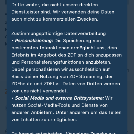
Dritte weiter, die nicht unsere direkten
Dienstleister sind. Wir verwenden deine Daten
"Das eigene Land und die Bündnispartner verteidigen
auch nicht zu kommerziellen Zwecken.
zu können, geht an den Kern von Staatlichkeit", sagt
00:06
Norbert Röttgen (CDU), der Vorsitzende des
Zustimmungspflichtige Datenverarbeitung
Auswärtigen Ausschusses im Bundestag, vor der
• Personalisierung:
Die Speicherung von
Münchener Sicherheitskonferenz.
bestimmten Interaktionen ermöglicht uns, dein
Erlebnis im Angebot des ZDF an dich anzupassen
und Personalisierungsfunktionen anzubieten.
Dabei personalisieren wir ausschließlich auf
nach oben
Basis deiner Nutzung von ZDF Streaming, der
ZDFheute und ZDFtivi. Daten von Dritten werden
von uns nicht verwendet.
• Social Media und externe Drittsysteme:
Wir
nutzen Social-Media-Tools und Dienste von
anderen Anbietern. Unter anderem um das Teilen
von Inhalten zu ermöglichen.
Aktuell bei ZDFheute
Du kannst entscheiden, für welche Zwecke wir