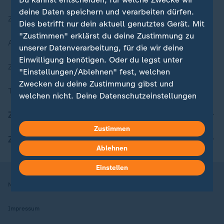
deine Daten speichern und verarbeiten dürfen.
Zuletzt veröffentlicht
Dies betrifft nur dein aktuell genutztes Gerät. Mit
"Zustimmen" erklärst du deine Zustimmung zu
Aktuelle Sendungs-Videos
unserer Datenverarbeitung, für die wir deine
Einwilligung benötigen. Oder du legst unter
ZDFheute Stories
"Einstellungen/Ablehnen" fest, welchen
Zwecken du deine Zustimmung gibst und
Themen im Überblick
welchen nicht. Deine Datenschutzeinstellungen
kannst du jederzeit mit Wirkung für die Zukunft
ZDFheute Update
in deinen Einstellungen widerrufen oder ändern.
Zustimmen
ZDFheute Apps
Hier findest du das Impressum.
Ablehnen
Weitere Informationen findest du in unserer
Datenschutzerklärung.
Einstellen
Nutzungsbedingungen
Datenschutz
Datenschutzeinstellungen
Impressum