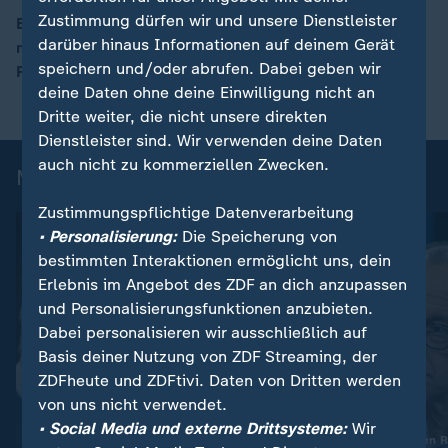
Zustimmung dürfen wir und unsere Dienstleister
Es sei "extrem unwahrscheinlich, jetzt Pläne zu
darüber hinaus Informationen auf deinem Gerät
machen, die dann auch halten", sagt moma-
00:16
speichern und/oder abrufen. Dabei geben wir
Politikexperte Theo Koll zum Koalitionspapier.
deine Daten ohne deine Einwilligung nicht an
Dritte weiter, die nicht unsere direkten
Dienstleister sind. Wir verwenden deine Daten
auch nicht zu kommerziellen Zwecken.
Mehr zum Thema
Zustimmungspflichtige Datenverarbeitung
• Personalisierung:
Die Speicherung von
bestimmten Interaktionen ermöglicht uns, dein
Erlebnis im Angebot des ZDF an dich anzupassen
und Personalisierungsfunktionen anzubieten.
Dabei personalisieren wir ausschließlich auf
Basis deiner Nutzung von ZDF Streaming, der
ZDFheute und ZDFtivi. Daten von Dritten werden
von uns nicht verwendet.
Liveblog
• Social Media und externe Drittsysteme:
Wir
:
CDU, CSU und SPD
Union und SPD planen 