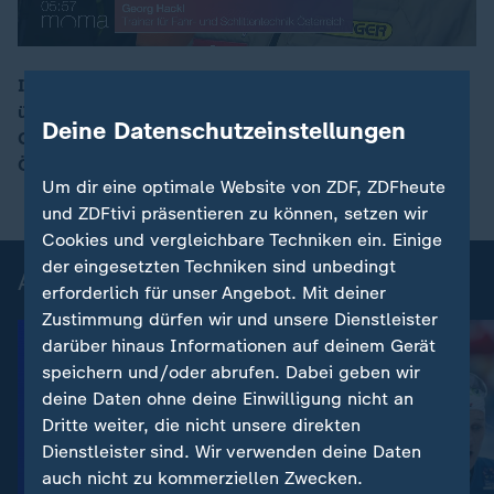
In British Columbia startet die 53. Rennrodel-WM. Von
über 100 Medaillen der letzten 70 Jahre gewann
00:15
Deine Datenschutzeinstellungen
Georg Hackl 22. Seit 2022 arbeitet er für den
Österreichischen Rodelverband.
Um dir eine optimale Website von ZDF, ZDFheute
und ZDFtivi präsentieren zu können, setzen wir
Cookies und vergleichbare Techniken ein. Einige
der eingesetzten Techniken sind unbedingt
Aktuelle Videos zum Wintersport
erforderlich für unser Angebot. Mit deiner
Zustimmung dürfen wir und unsere Dienstleister
darüber hinaus Informationen auf deinem Gerät
speichern und/oder abrufen. Dabei geben wir
deine Daten ohne deine Einwilligung nicht an
Dritte weiter, die nicht unsere direkten
Dienstleister sind. Wir verwenden deine Daten
auch nicht zu kommerziellen Zwecken.