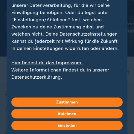
unserer Datenverarbeitung, für die wir deine
Einwilligung benötigen. Oder du legst unter
Episode 1
"Einstellungen/Ablehnen" fest, welchen
Zwecken du deine Zustimmung gibst und
Konkurrenzkamp
:
Sport
welchen nicht. Deine Datenschutzeinstellungen
Alle Episoden jetzt streamen
Video
34:06
kannst du jederzeit mit Wirkung für die Zukunft
in deinen Einstellungen widerrufen oder ändern.
Hier findest du das Impressum.
Weitere Informationen findest du in unserer
nach oben
Datenschutzerklärung.
Zustimmen
Ablehnen
Einstellen
Aktuell bei ZDFheute