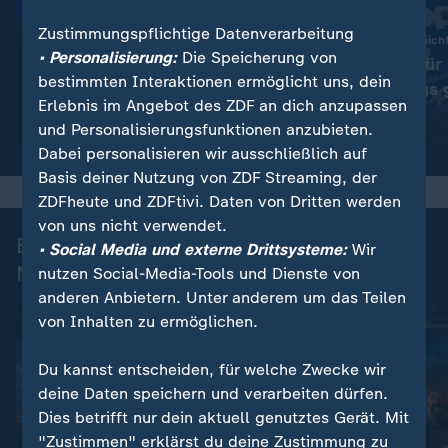
Zustimmungspflichtige Datenverarbeitung
Entscheidung noch nicht
• Personalisierung:
Die Speicherung von
Victoria Carl fü
:
Sport | Wintersport
bestimmten Interaktionen ermöglicht uns, dein
FIS: Ospelt folgt auf Eliasch
wegen Dopings 
Erlebnis im Angebot des ZDF an dich anzupassen
Video
1:40
Video
1:35
und Personalisierungsfunktionen anzubieten.
Dabei personalisieren wir ausschließlich auf
Basis deiner Nutzung von ZDF Streaming, der
ZDFheute und ZDFtivi. Daten von Dritten werden
von uns nicht verwendet.
Biathlon Nation - Ein Team. Eine
• Social Media und externe Drittsysteme:
Wir
Mission.
nutzen Social-Media-Tools und Dienste von
anderen Anbietern. Unter anderem um das Teilen
von Inhalten zu ermöglichen.
Du kannst entscheiden, für welche Zwecke wir
deine Daten speichern und verarbeiten dürfen.
Dies betrifft nur dein aktuell genutztes Gerät. Mit
"Zustimmen" erklärst du deine Zustimmung zu