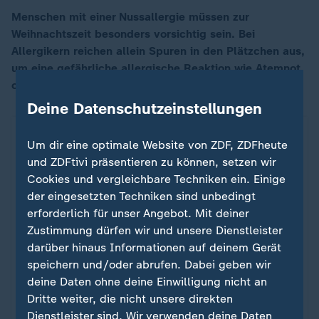
Menschen mit einer Nussallergie müssen zur
Weihnachtszeit besonders vorsichtig sein. Bei
00:17
Allergikern reichen allein Spuren in den Plätzchen aus,
um eine gefährliche allergische Reaktion wie Atemnot
oder Ersticken auszulösen.
Deine Datenschutzeinstellungen
Um dir eine optimale Website von ZDF, ZDFheute
und ZDFtivi präsentieren zu können, setzen wir
Cookies und vergleichbare Techniken ein. Einige
der eingesetzten Techniken sind unbedingt
erforderlich für unser Angebot. Mit deiner
Zustimmung dürfen wir und unsere Dienstleister
darüber hinaus Informationen auf deinem Gerät
speichern und/oder abrufen. Dabei geben wir
deine Daten ohne deine Einwilligung nicht an
Dritte weiter, die nicht unsere direkten
Allergische Reaktionen vermeiden
Dienstleister sind. Wir verwenden deine Daten
Was bei einer Nussallergie zu
: