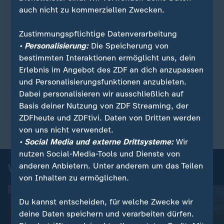
auch nicht zu kommerziellen Zwecken.
beachten ist
Zustimmungspflichtige Datenverarbeitung
Die Adventszeit stellt Menschen mit Nussallergie
• Personalisierung:
Die Speicherung von
vor besondere Herausforderungen: Überall können
bestimmten Interaktionen ermöglicht uns, dein
die Allergene lauern, nicht nur in Plätzchen,
Erlebnis im Angebot des ZDF an dich anzupassen
Stollen oder Lebkuchen. Was tun?
und Personalisierungsfunktionen anzubieten.
von Anja Braunwarth
Dabei personalisieren wir ausschließlich auf
Basis deiner Nutzung von ZDF Streaming, der
mit Video
5:24
ZDFheute und ZDFtivi. Daten von Dritten werden
von uns nicht verwendet.
• Social Media und externe Drittsysteme:
Wir
nutzen Social-Media-Tools und Dienste von
anderen Anbietern. Unter anderem um das Teilen
Weitere Gesundheitsthemen
von Inhalten zu ermöglichen.
Du kannst entscheiden, für welche Zwecke wir
deine Daten speichern und verarbeiten dürfen.