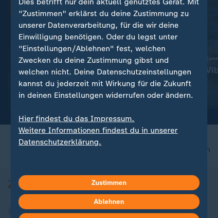
Dies betrifft nur dein aktuell genutztes Gerät. Mit
"Zustimmen" erklärst du deine Zustimmung zu
unserer Datenverarbeitung, für die wir deine
Einwilligung benötigen. Oder du legst unter
"Einstellungen/Ablehnen" fest, welchen
:
Gesellschaft | Volle Kanne
Gesellschaft | Volle Kan
Zwecken du deine Zustimmung gibst und
Piriformis-Syndrom: Wenn
Gefahr durch Vib
welchen nicht. Deine Datenschutzeinstellungen
Sitzen schmerzt
der Ostsee
kannst du jederzeit mit Wirkung für die Zukunft
in deinen Einstellungen widerrufen oder ändern.
Video
4:53
Video
2:14
Hier findest du das Impressum.
Weitere Informationen findest du in unserer
Datenschutzerklärung.
nach oben
Zustimmen
Ablehnen