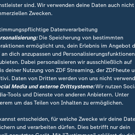
nstleister sind. Wir verwenden deine Daten auch nicht
merziellen Zwecken.
timmungspflichtige Datenverarbeitung
ersonalisierung:
Die Speicherung von bestimmten
eraktionen ermöglicht uns, dein Erlebnis im Angebot 
 an dich anzupassen und Personalisierungsfunktionen
ubieten. Dabei personalisieren wir ausschließlich auf
:
:
schaft | Volle Kanne
Gesellschaft | Volle Kanne
is deiner Nutzung von ZDF Streaming, der ZDFheute 
ne Lichter für die
Lichtdesign: Was sind di
tivi. Daten von Dritten werden von uns nicht verwend
nung
Trends?
ocial Media und externe Drittsysteme:
Wir nutzen Soci
deo
6:53
Video
8:18
ia-Tools und Dienste von anderen Anbietern. Unter
erem um das Teilen von Inhalten zu ermöglichen.
kannst entscheiden, für welche Zwecke wir deine Dat
ichern und verarbeiten dürfen. Dies betrifft nur dein