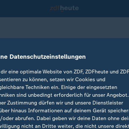
dening
ine Datenschutzeinstellungen
dir eine optimale Website von ZDF, ZDFheute und ZDF
 der Stadt auf kleinem Raum eine grüne Oase schaffe
sentieren zu können, setzen wir Cookies und
Mick Wewers besucht ein Projekt zur Stadtbegrünung
gleichbare Techniken ein. Einige der eingesetzten
man das Grün auf Balkon oder Terrasse holt.
hniken sind unbedingt erforderlich für unser Angebot.
ner Zustimmung dürfen wir und unsere Dienstleister
über hinaus Informationen auf deinem Gerät speicher
/oder abrufen. Dabei geben wir deine Daten ohne de
willigung nicht an Dritte weiter, die nicht unsere direk