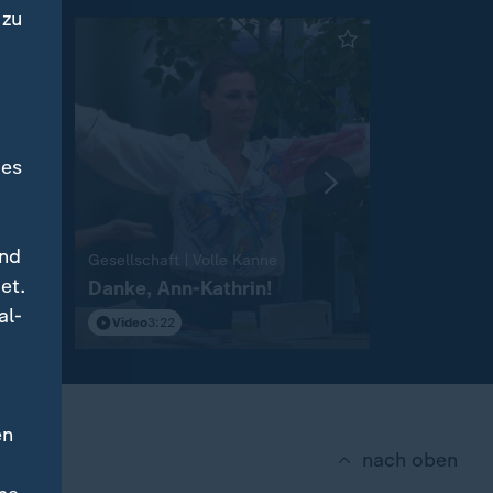
 zu
des
und
e
:
Gesellschaft | Volle Kanne
Gesellschaft
et.
Danke, Ann-Kathrin!
Gewürzreg
al-
Video
3:22
Video
7:41
en
nach oben