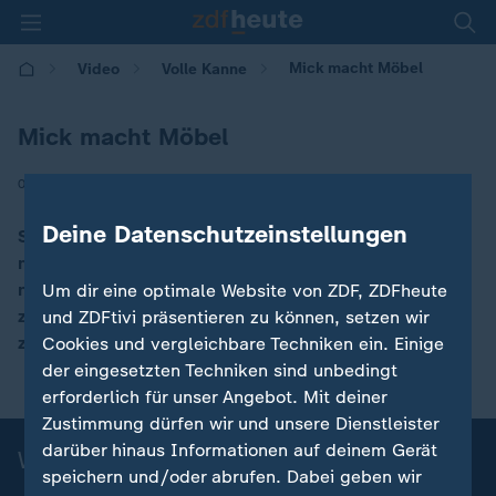
Mick macht Möbel
Video
Volle Kanne
Mick macht Möbel
|
02.08.2019 | 09:05
Deine Datenschutzeinstellungen
So gut wie jeder hat Dinge zu Hause, die eigentlich
nicht gebraucht werden - von denen man sich aber
nicht trennen möchte. Handwerksprofi Mick Wewers
Um dir eine optimale Website von ZDF, ZDFheute
zeigt, was man daraus machen kann - Möbelstücke
und ZDFtivi präsentieren zu können, setzen wir
zum Beispiel.
Cookies und vergleichbare Techniken ein. Einige
der eingesetzten Techniken sind unbedingt
erforderlich für unser Angebot. Mit deiner
Zustimmung dürfen wir und unsere Dienstleister
darüber hinaus Informationen auf deinem Gerät
Weitere Design-Themen
speichern und/oder abrufen. Dabei geben wir