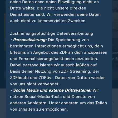
deine Daten ohne deine Einwilligung nicht an
Dritte weiter, die nicht unsere direkten
Dienstleister sind. Wir verwenden deine Daten
auch nicht zu kommerziellen Zwecken.
Zustimmungspflichtige Datenverarbeitung
• Personalisierung:
Die Speicherung von
bestimmten Interaktionen ermöglicht uns, dein
Erlebnis im Angebot des ZDF an dich anzupassen
:
Gesellschaft | Volle Kanne
Gesellschaft | Volle Kan
Gestaltungs-Tipps für
Schöne Lichter f
und Personalisierungsfunktionen anzubieten.
Dabei personalisieren wir ausschließlich auf
Microgreens im Wohnraum
Wohnung
Basis deiner Nutzung von ZDF Streaming, der
Video
5:48
Video
6:53
ZDFheute und ZDFtivi. Daten von Dritten werden
von uns nicht verwendet.
• Social Media und externe Drittsysteme:
Wir
nutzen Social-Media-Tools und Dienste von
nach oben
anderen Anbietern. Unter anderem um das Teilen
von Inhalten zu ermöglichen.