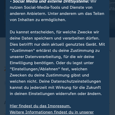
• Social Media und externe Drittsysteme:
Wir
:
Gesellschaft | Volle Kanne
Gesellschaft | Volle Kan
nutzen Social-Media-Tools und Dienste von
Piriformis-Syndrom: Wenn
Gefahr durch Vib
anderen Anbietern. Unter anderem um das Teilen
Sitzen schmerzt
der Ostsee
von Inhalten zu ermöglichen.
Video
4:53
Video
2:14
Du kannst entscheiden, für welche Zwecke wir
deine Daten speichern und verarbeiten dürfen.
Dies betrifft nur dein aktuell genutztes Gerät. Mit
"Zustimmen" erklärst du deine Zustimmung zu
nach oben
unserer Datenverarbeitung, für die wir deine
Einwilligung benötigen. Oder du legst unter
"Einstellungen/Ablehnen" fest, welchen
Zwecken du deine Zustimmung gibst und
welchen nicht. Deine Datenschutzeinstellungen
kannst du jederzeit mit Wirkung für die Zukunft
in deinen Einstellungen widerrufen oder ändern.
Aktuell bei ZDFheute
Hier findest du das Impressum.
Weitere Informationen findest du in unserer