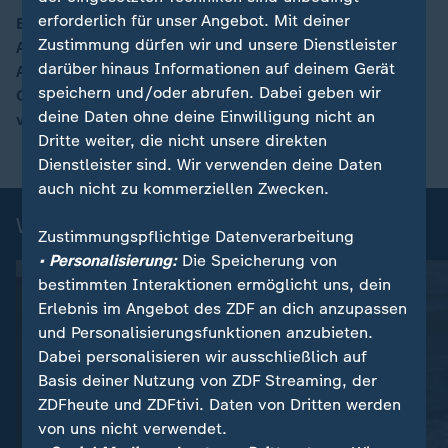
erforderlich für unser Angebot. Mit deiner
Ein neuer Wirkstoff sorgt für große Hoffnung bei
Zustimmung dürfen wir und unsere Dienstleister
Alzheimerpatienten. Der im Wirkstoff enthaltene
00:12
darüber hinaus Informationen auf deinem Gerät
Antikörper soll sich direkt gegen die Ablagerungen im
speichern und/oder abrufen. Dabei geben wir
Gehirn richten und so den Krankheitsverlauf deutlich
deine Daten ohne deine Einwilligung nicht an
verlangsamen. Für wen sich die Behandlung eignet.
Dritte weiter, die nicht unsere direkten
Dienstleister sind. Wir verwenden deine Daten
auch nicht zu kommerziellen Zwecken.
Weitere Gesundheitsthemen
Zustimmungspflichtige Datenverarbeitung
• Personalisierung:
Die Speicherung von
bestimmten Interaktionen ermöglicht uns, dein
Erlebnis im Angebot des ZDF an dich anzupassen
und Personalisierungsfunktionen anzubieten.
Dabei personalisieren wir ausschließlich auf
Basis deiner Nutzung von ZDF Streaming, der
ZDFheute und ZDFtivi. Daten von Dritten werden
von uns nicht verwendet.