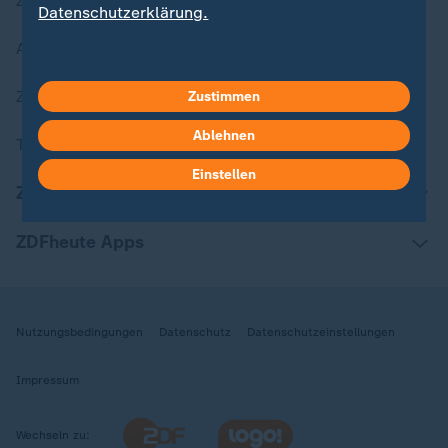
Zuletzt veröffentlicht
Datenschutzerklärung.
Aktuelle Sendungs-Videos
ZDFheute Stories
Zustimmen
Ablehnen
Themen im Überblick
Einstellen
ZDFheute Update
ZDFheute Apps
Nutzungsbedingungen
Datenschutz
Datenschutzeinstellungen
Impressum
Wechseln zu: