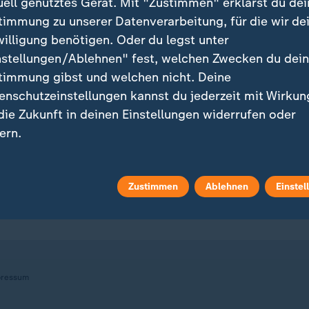
uell genutztes Gerät. Mit "Zustimmen" erklärst du dei
timmung zu unserer Datenverarbeitung, für die wir de
willigung benötigen. Oder du legst unter
nstellungen/Ablehnen" fest, welchen Zwecken du dei
ei ZDFheute
ZDFheute Update
timmung gibst und welchen nicht. Deine
eröffentlicht
E-Mail-Newsletter
enschutzeinstellungen kannst du jederzeit mit Wirkun
 die Zukunft in deinen Einstellungen widerrufen oder
 Sendungs-Videos
Facebook Messenger
ern.
 Stories
WhatsApp-Channel
r findest du das Impressum.
Zustimmen
Ablehnen
Einstel
tere Informationen findest du in unserer
m Überblick
ZDFheute Update Archiv
enschutzerklärung.
ressum