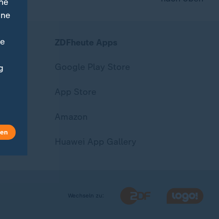
ne
ine
ne
ZDFheute Apps
Google Play Store
g
App Store
Amazon
len
Huawei App Gallery
Wechseln zu: