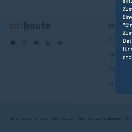
akt
Zus
Ein
"Ei
Aktuell b
Zus
Zuletzt v
Dat
für
Aktuelle
änd
ZDFheute
Hie
Wei
Themen i
Dat
Nutzungsbedingungen
Datenschutz
Datenschutzeinstellungen
Imp