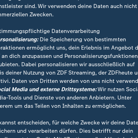
en
nstleister sind. Wir verwenden deine Daten auch nicht
merziellen Zwecken.
timmungspflichtige Datenverarbeitung
ersonalisierung:
Die Speicherung von bestimmten
eraktionen ermöglicht uns, dein Erlebnis im Angebot 
 an dich anzupassen und Personalisierungsfunktionen
ubieten. Dabei personalisieren wir ausschließlich auf
is deiner Nutzung von ZDF Streaming, der ZDFheute 
:
:
schaft | Volle Kanne
Gesellschaft | Volle Kanne
tivi. Daten von Dritten werden von uns nicht verwend
hr durch Vibrionen in
Dr. Christoph Specht zu
Ostsee
Vibrionen
ocial Media und externe Drittsysteme:
Wir nutzen Soci
ia-Tools und Dienste von anderen Anbietern. Unter
deo
2:14
Video
6:15
erem um das Teilen von Inhalten zu ermöglichen.
kannst entscheiden, für welche Zwecke wir deine Dat
ichern und verarbeiten dürfen. Dies betrifft nur dein