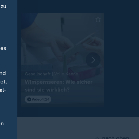
 zu
des
und
:
Gesellschaft | Volle Kanne
Gesellschaft
et.
Wimpernseren: Wie sicher
Wie der D
sind sie wirklich?
beeinflus
al-
Video
4:24
Video
5:11
en
nach oben