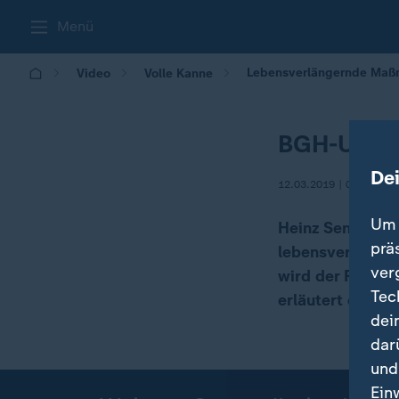
Menü
Lebensverlängernde Ma
Video
Volle Kanne
BGH-Urtei
De
12.03.2019 | 09:05
Um 
Heinz Sening ve
prä
lebensverlänge
ver
wird der Fall n
Tec
erläutert die Hi
dei
dar
und
Ein