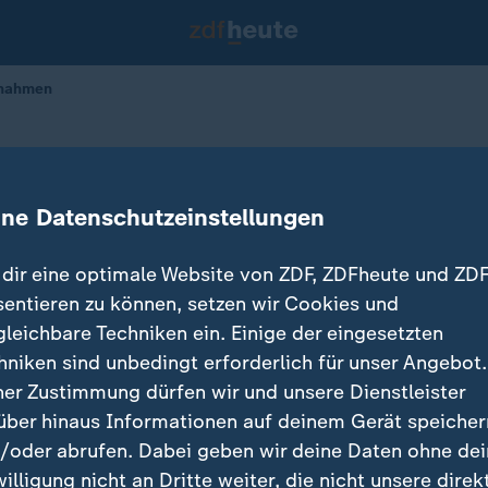
ßnahmen
l zu lebensverlängernden Maßnahm
ine Datenschutzeinstellungen
dir eine optimale Website von ZDF, ZDFheute und ZDF
rklagte den Arzt seines dementen Vaters wegen sinnlo
sentieren zu können, setzen wir Cookies und
rnder Maßnahmen auf Schmerzensgeld – und bekam re
gleichbare Techniken ein. Einige der eingesetzten
eu vor dem BGH verhandelt. ZDF-Rechtsexperte Felix
hniken sind unbedingt erforderlich für unser Angebot.
ntergründe.
ner Zustimmung dürfen wir und unsere Dienstleister
über hinaus Informationen auf deinem Gerät speicher
/oder abrufen. Dabei geben wir deine Daten ohne de
willigung nicht an Dritte weiter, die nicht unsere direk