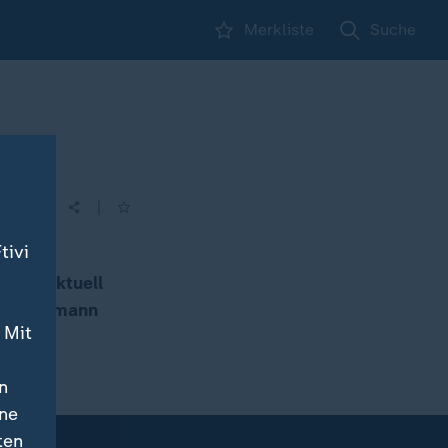
Merkliste
Suche
en
|
tivi
ser,
cht. Aktuell
 Zimmermann
 Mit
n
ine
ten