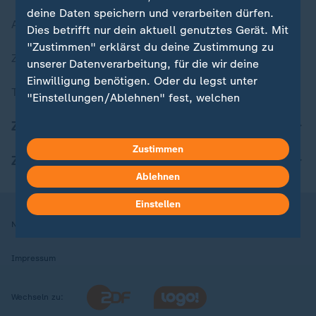
deine Daten speichern und verarbeiten dürfen.
Aktuelle Sendungs-Videos
Dies betrifft nur dein aktuell genutztes Gerät. Mit
"Zustimmen" erklärst du deine Zustimmung zu
ZDFheute Stories
unserer Datenverarbeitung, für die wir deine
Einwilligung benötigen. Oder du legst unter
Themen im Überblick
"Einstellungen/Ablehnen" fest, welchen
Zwecken du deine Zustimmung gibst und
ZDFheute Update
welchen nicht. Deine Datenschutzeinstellungen
kannst du jederzeit mit Wirkung für die Zukunft
Zustimmen
ZDFheute Apps
in deinen Einstellungen widerrufen oder ändern.
Ablehnen
Hier findest du das Impressum.
Einstellen
Weitere Informationen findest du in unserer
Nutzungsbedingungen
Datenschutz
Datenschutzeinstellungen
Datenschutzerklärung.
Impressum
Wechseln zu: