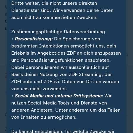
Dritte weiter, die nicht unsere direkten
Viele Menschen müssen lange auf ein Spendeorgan
Dienstleister sind. Wir verwenden deine Daten
warten, einige sterben. Wenige haben einen
00:16
auch nicht zu kommerziellen Zwecken.
Organspendeausweis. Dr. Ana Paula Barreiros von der
Deutschen Stiftung "Organtransplantation" klärt auf.
Zustimmungspflichtige Datenverarbeitung
• Personalisierung:
Die Speicherung von
bestimmten Interaktionen ermöglicht uns, dein
Erlebnis im Angebot des ZDF an dich anzupassen
nach oben
und Personalisierungsfunktionen anzubieten.
Dabei personalisieren wir ausschließlich auf
Basis deiner Nutzung von ZDF Streaming, der
ZDFheute und ZDFtivi. Daten von Dritten werden
von uns nicht verwendet.
• Social Media und externe Drittsysteme:
Wir
nutzen Social-Media-Tools und Dienste von
anderen Anbietern. Unter anderem um das Teilen
Aktuell bei ZDFheute
von Inhalten zu ermöglichen.
Zuletzt veröffentlicht
Du kannst entscheiden, für welche Zwecke wir