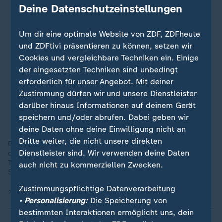
Deine Datenschutzeinstellungen
Um dir eine optimale Website von ZDF, ZDFheute
und ZDFtivi präsentieren zu können, setzen wir
Cookies und vergleichbare Techniken ein. Einige
der eingesetzten Techniken sind unbedingt
erforderlich für unser Angebot. Mit deiner
Zustimmung dürfen wir und unsere Dienstleister
darüber hinaus Informationen auf deinem Gerät
speichern und/oder abrufen. Dabei geben wir
deine Daten ohne deine Einwilligung nicht an
Dritte weiter, die nicht unsere direkten
Der Schütze – laut Polizei ein Einzeltäter – konnte bereits von
Dienstleister sind. Wir verwenden deine Daten
der Polizei gefasst werden. Ein Motiv ist bislang noch unklar.
Trump bedankt sich später im Weißen Haus bei den
auch nicht zu kommerziellen Zwecken.
Sicherheitskräften.
Zustimmungspflichtige Datenverarbeitung
26.04.2026 | 0:59 min
• Personalisierung:
Die Speicherung von
bestimmten Interaktionen ermöglicht uns, dein