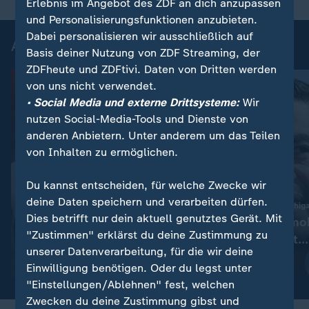
Erlebnis im Angebot des ZDF an dich anzupassen
und Personalisierungsfunktionen anzubieten.
Dabei personalisieren wir ausschließlich auf
Aktuelle Videos
Basis deiner Nutzung von ZDF Streaming, der
ZDFheute und ZDFtivi. Daten von Dritten werden
von uns nicht verwendet.
• Social Media und externe Drittsysteme:
Wir
nutzen Social-Media-Tools und Dienste von
anderen Anbietern. Unter anderem um das Teilen
von Inhalten zu ermöglichen.
Du kannst entscheiden, für welche Zwecke wir
Exklusiv
deine Daten speichern und verarbeiten dürfen.
:
Europameisterschaft in Paris
US-Bundesstaat Michig
Dies betrifft nur dein aktuell genutztes Gerät. Mit
So unterstützen sich
Linker US-Demok
"Zustimmen" erklärst du deine Zustimmung zu
Deutschlands Schwimm-
Sayed gewinnt
unserer Datenverarbeitung, für die wir deine
Stars
Senatsvorwahl
Video
0:18
Video
1:05
Einwilligung benötigen. Oder du legst unter
"Einstellungen/Ablehnen" fest, welchen
Zwecken du deine Zustimmung gibst und