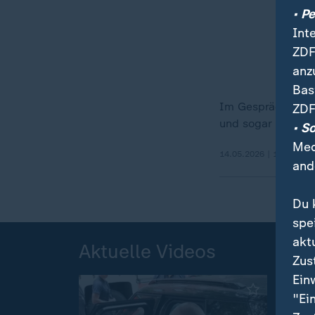
• P
Int
ZDF
anz
Bas
Im Gespräch mit S
ZDF
und sogar mehrere
• S
Med
14.05.2026 | 1:28 min
and
Du 
spe
akt
Aktuelle Videos
Zus
Ein
"Ei