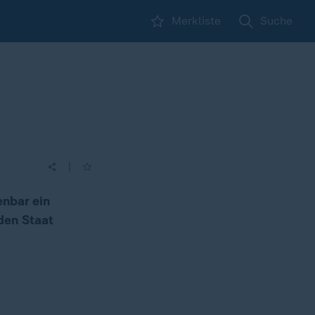
Merkliste
Suche
|
enbar ein
den Staat