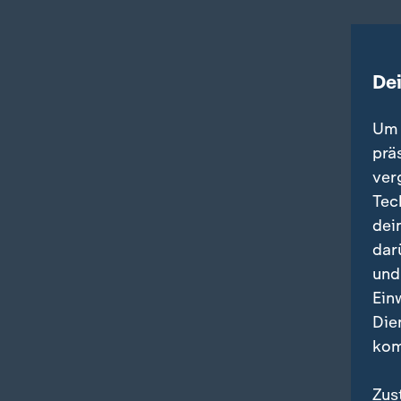
De
Um 
prä
ver
Tec
dei
dar
und
Ein
Die
kom
Zus