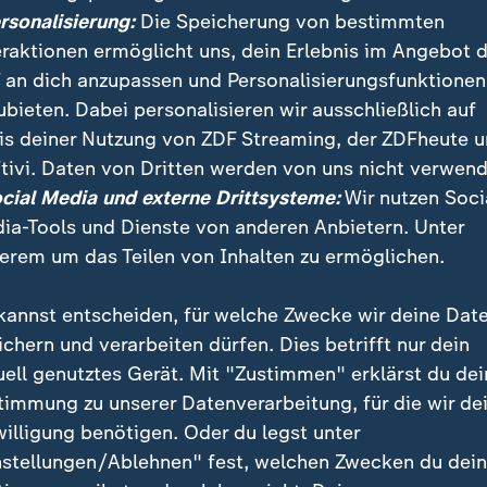
ersonalisierung:
Die Speicherung von bestimmten
eraktionen ermöglicht uns, dein Erlebnis im Angebot 
 an dich anzupassen und Personalisierungsfunktionen
ubieten. Dabei personalisieren wir ausschließlich auf
is deiner Nutzung von ZDF Streaming, der ZDFheute 
arah Tacke erzählt ein Handwerker, wie er seit Jahren den 
tivi. Daten von Dritten werden von uns nicht verwend
 Mitarbeiter beschäftigt.
ocial Media und externe Drittsysteme:
Wir nutzen Soci
ia-Tools und Dienste von anderen Anbietern. Unter
erem um das Teilen von Inhalten zu ermöglichen.
kannst entscheiden, für welche Zwecke wir deine Dat
ichern und verarbeiten dürfen. Dies betrifft nur dein
uell genutztes Gerät. Mit "Zustimmen" erklärst du dei
timmung zu unserer Datenverarbeitung, für die wir de
willigung benötigen. Oder du legst unter
nstellungen/Ablehnen" fest, welchen Zwecken du dei