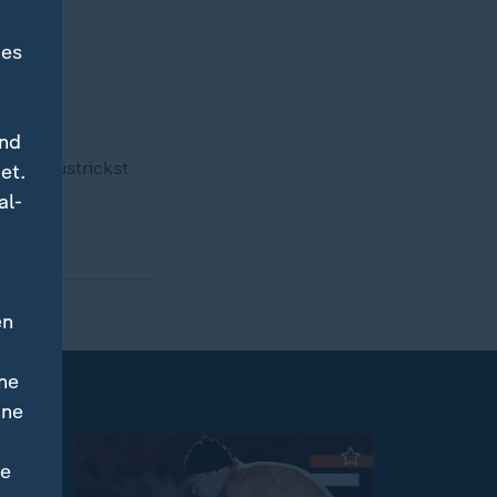
des
und
Staat austrickst
et.
al-
en
ne
ine
ne