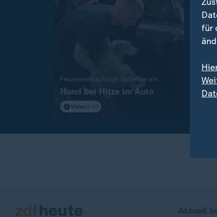
Zus
Dat
für
änd
Hie
Europ
So u
:
Wei
Feuerwehr schlägt Scheibe ein
Hund bei Hitze im Auto
Deut
Dat
Star
Video
1:10
Vi
Aktuell b