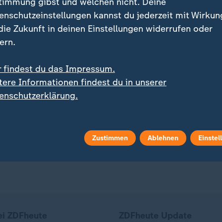
timmung gibst und welchen nicht. Deine
enschutzeinstellungen kannst du jederzeit mit Wirkun
 die Zukunft in deinen Einstellungen widerrufen oder
ern.
Exklusiv
r findest du das Impressum.
:
:
ameisterschaft in Paris
US-Bundesstaat Michigan
nterstützen sich
Linker US-Demokrat El-
tere Informationen findest du in unserer
schlands Schwimm-
Sayed gewinnt
enschutzerklärung.
s
Senatsvorwahl
deo
0:18
Video
1:05
Zustimmen
Ablehnen
Einstel
ei ZDFheute
ZDFheute Update