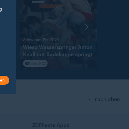
g
:
Schwimm-EM 2026
"Herzzerrei
Wieso Wasserspringer Anton
Wasserspr
Knoll mit Badekappe springt
Silber ist
emotiona
Video
0:22
Video
0:38
len
nach oben
ZDFheute Apps