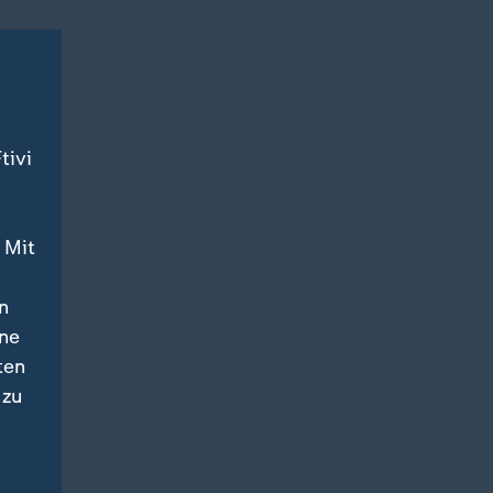
tivi
 Mit
n
ine
ten
 zu